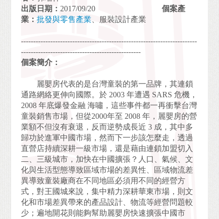
出版日期：
2017/09/20
個案產
業：
批發與零售產業
、服裝設計產業
------------------------------------------------------------------------
-------------------------------------------------
個案簡介：
麗嬰房代表的是台灣童裝的第一品牌，其連鎖
通路網絡更伸向國際。於 2003 年遭遇 SARS 危機，
2008 年底爆發金融 海嘯，這些事件都一再衝擊台灣
童裝銷售市場，但從2000年至 2008 年，麗嬰房的營
業額不但沒有衰退，反而逆勢成長近 3 成，其中多
歸功於進軍中國市場，然而下一步該怎麼走，透過
直營店持續深耕一級市場，還是藉由連鎖加盟切入
二、三級城市，加快在中國擴張？人口、氣候、文
化與生活型態導致區域市場的差異性、區域物流差
異導致童裝廠商在不同地區必須用不同的經營方
式，對王國城來說，集中精力深耕華東市場，則文
化和市場差異帶來的產品設計、物流等經營問題較
少；遍地開花則能夠幫助麗嬰房快速擴張中國市