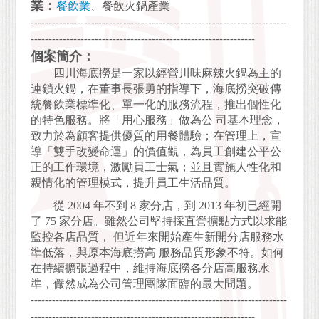
業：
餐飲業
、餐飲火鍋產業
------------------------------------------------------------------------
---------------------------------------------------------------
個案簡介：
四川海底撈是一家以經營川味麻辣火鍋為主的
連鎖火鍋，在董事長張勇的指導下，海底撈突破傳
統餐飲業標準化、單一化的服務流程，推出個性化
的特色服務。將「用心服務」做為公 司基本理念，
致力於為顧客提供優質的用餐體驗；在管理上，宣
導「雙手改變命運」的價值觀，為員工創建公平公
正的工作環境，激勵員工士氣；並且實施人性化和
親情化的管理模式，提升員工生活品質。
從 2004 年不到 8 家分店，到 2013 年初已經開
了 75 家分店。雖然公司堅持採直營擴點方式以求能
監控各店品質， 但近年來開始產生新開分店服務水
準低落，與原本海底撈高 服務品質形象不符。如何
在持續擴張過程中，維持海底撈各分店高服務水
準，儼然成為公司管理團隊面臨的最大問題。
------------------------------------------------------------------------
---------------------------------------------------------------