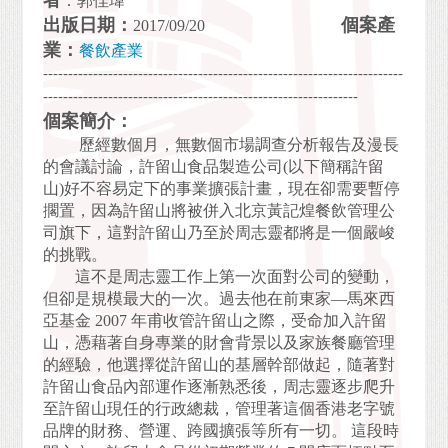
者
：郭佳瑋
出版日期：
個案產
2017/09/20
業：
餐飲產業
------------------------------------------------------------------------
---------------------------------------------------------------
個案簡介：
歷經數個月，無數個市場調查分析報告及漫長
的會議討論，許留山食品製造公司(以下簡稱許留
山)好不容易定下的事業擴張計畫，現在卻需要暫停
擱置，因為許留山將被併入北京黃記煌餐飲管理公
司旗下，這對許留山乃至於周志靈都將是一個嚴峻
的挑戰。
這不是周志靈工作上第一次面對公司的變動，
但卻是規模最大的一次。過去他在前東家—馬來西
亞基金 2007 年甫收管許留山之際，受命加入許留
山，憑藉著自身專業的財會背景以及家族餐廳管理
的經驗，他選擇從許留山的基層幹部做起，隨著對
許留山食品內部運作逐漸熟悉後，周志靈逐步爬升
至許留山現任的行政總裁，管理著這個香港老字號
品牌的財務、營運、跨國擴張等所有一切。 這段時