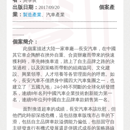
者：
吳學良
出版日期：
個案產
2017/09/20
業：
製造產業
、汽車產業
------------------------------------------------------------------------
------------------------------------------------------------------------
--------
個案簡介：
此個案描述大陸一家車廠—長安汽車，在中國
其它車企陶醉在挾外自重、合資辦廠而帶來的快速
獲利時，率先轉換車道，踏上了自主品牌之路的決
策過程，以及因策略而帶動的組織協同、文化建
設、興業領導、人才培養等各管理面向的呼應。如
今，長安汽車不僅躋身中國四大汽車集團之一，也
建立了「五國九地」24小時不間斷的全球化研發體
系，連續8年名列中國汽車企業技術創新能力第一
名，連續9年位列中國自主品牌車款銷售第一名。
面對換道超車的成績，長安汽車本該欣慰，但
他們此時卻深感危機，這包括微車版塊市占率的下
滑，包括自主品牌車款溢價能力偏低，包括固守自
主研發進行有機式發展還是併購式成長的策略路線