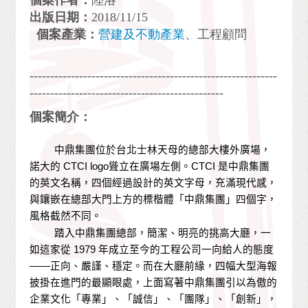
個案作者：
陸洛
出版日期：
2018/11/15
個案產業：
營建及不動產業
、工程顧問
------------------------------------------------------------
-----------------------------------------------
個案簡介：
中鼎集團位於台北士林天母的總部大樓外廣場，
諾大的
CTCI logo
聳立在廣場左側。
CTCI
是中鼎集團
的英文名稱，四個經過設計的英文字母，充滿現代感，
與鑲嵌在總部大門上方的標楷體「中鼎集團」四個字，
風格截然不同。
踏入中鼎集團總部，簡潔、明亮的挑高大廳，一
如這家從
1979
年成立至今的工程公司一向給人的態度
——
正向、嚴謹、穩定。而在大廳前緣，四幅大型海報
披掛在進門的最顯眼處，上面寫著中鼎集團引以為傲的
企業文化「專業」、「誠信」、「團隊」、「創新」，