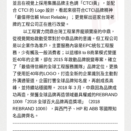
並且在視覺上採用集團品牌主色調「
CTCI
黃」，並配
合
CTCI
的
Logo
設計，看起來很符合
CTCI
品牌精神
「最值得信賴
Most Reliable
」；更覺察出這家台灣老
牌的工程公司正在進行改變。
以工程實力問鼎台灣工程業界龍頭寶座的中鼎，
從視覺開始啟動受眾對於中鼎品牌的意識。但工程公司
是以企業作為客戶，主要服務內容是
EPC
統包工程服
務，少有觸及一般消費者；以這樣
B to B
商業模式營運
近
40
年的企業，卻在
2015
年啟動品牌銳變專案，確立
了「最值得信賴的全球工程服務團隊」品牌定位，更換
了使用近
40
年的
LOGO
，打造全新的企業識別及主動對
外溝通管道，企圖打響全球品牌知名度，再創成長高
峰，並持續站穩國際。
2018
年
3
月，中鼎因為品牌成
功再造，榮獲全球品牌再造領域最具權威的
REBRAND
100®
「
2018
全球百大品牌再造獎項」（
2018
REBRAND 100®
），與西門子、
HP
和
ABB
等國際知
名品牌齊名。
------------------------------------------------------------
------------------------------------------------------------