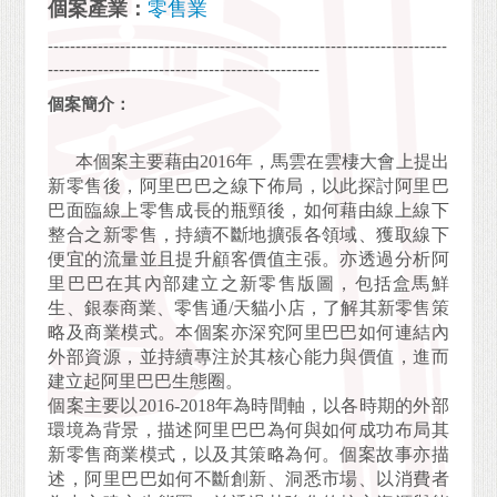
個案產業：
零售業
------------------------------------------------------------------------
-------------------------------------------------
個案簡介：
本個案主要藉由
2016
年，馬雲在雲棲大會上提出
新零售後，阿里巴巴之線下佈局，以此探討阿里巴
巴面臨線上零售成長的瓶頸後，如何藉由線上線下
整合之新零售，持續不斷地擴張各領域、獲取線下
便宜的流量並且提升顧客價值主張。亦透過分析阿
里巴巴在其內部建立之新零售版圖，包括盒馬鮮
生、銀泰商業、零售通
/
天貓小店，了解其新零售策
略及商業模式。本個案亦深究阿里巴巴如何連結內
外部資源，並持續專注於其核心能力與價值，進而
建立起阿里巴巴生態圈。
個案主要以
2016-2018
年為時間軸，以各時期的外部
環境為背景，描述阿里巴巴為何與如何成功布局其
新零售商業模式，以及其策略為何。個案故事亦描
述，阿里巴巴如何不斷創新、洞悉市場、以消費者