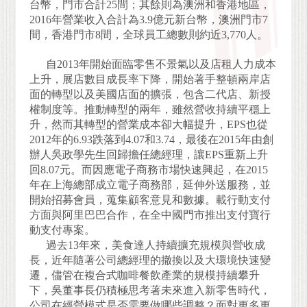
台幣，門市合計
25
間；其餘則為澳洲和香港地區，
2016
年營業收入合計為
3.9
億元新台幣，澳洲門市
7
間，香港門市
8
間，全球員工總數則約近
3,770
人。
自
2013
年開始面臨零售不景氣以及店租人力成本
上升，展店數目成長率下降，開始著手整頓兩岸店
面的轉型以及美國店面的擴張，包含二代店、新授
權制度等。推動轉型的兩年，雖然營收持續平穩上
升，然而其轉型的營業成本卻大幅提升，
EPS
也從
2012
年的
6.93
跌落到
4.07
和
3.74
，最後在
2015
年由創
辦人吳政學先生回歸擔任總經理，讓
EPS
重新上升
回
8.07
元。而因應電子商務市場快速興起，在
2015
年在上海總部成立電子商務部，延伸外送服務，並
開始招募會員，蒐集顧客意見和數據。載行動支付
方面與阿里巴巴合作，在全中國門市推出支付寶行
動支付專案。
過去
13
年來，美食達人持續擴充規模與營收成
長，近年隨著公司總經理的撤換以及大環境快速變
遷，儘管在複合式咖啡餐飲產業的規模持續攀升
下，吳董事長仍積極思考著未來進入新零售時代，
公司在經營模式是否需要做哪些調整？面對更多更