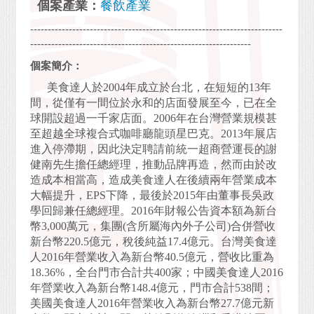
個案產業：
餐飲產業
------------------------------------------------------------------------
---------------------------------------------------------------
個案簡介：
美食達人於
2004
年成立於台北，在短短的
13
年
間，從僅有一間位於永和的店面發展至今，已在全
球開設超過一千家店面。
2006
年在台灣營業規模甚
至超越全球複合式咖啡廳龍頭星巴克。
2013
年展店
進入停滯期，因此決定聘請前統一超商營運長的謝
健南先生擔任總經理，推動品牌再造，然而由於改
造成本相當高，造成美食達人在後續兩年營業成本
大幅提升，
EPS
下降，最後於
2015
年由董事長吳政
學回歸兼任總經理。
2016
年財報公告資本額為新台
幣
3,000
萬元，集團
(
含所屬海內外子公司
)
合併營收
新台幣
220.5
億元，稅後純益
17.4
億元。台灣美食達
人
2016
年營業收入為新台幣
40.5
億元，營收比重為
18.36%
，全台門市合計共
400
家；中國美食達人
2016
年營業收入為新台幣
148.4
億元，門市合計
538
間；
美國美食達人
2016
年營業收入為新台幣
27.7
億元新