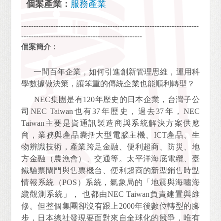
個案產業：
服務產業
------------------------------------------------------------------------
-------------------------------------------------
個案簡介：
一間百年企業，如何引進創新管理思維，運用科
學數據做決策，讓笨重的傳統企業也能順利轉型？
NEC
集團是有120年歷史的日本企業，台灣子公
司NEC Taiwan也有37年歷史，過去37年，NEC
Taiwan主要是資通訊製造商與系統解決方案供應
商，業務與產品囊括大型電腦主機、ICT產品、生
物辨識技術，產業跨足金融、便利超商、防災、地
方金融（農漁會）、交通等。太平洋海底電纜、臺
鐵驗票閘門與售票機台、便利超商的新型銷售時點
情報系統（POS）系統，氣象局的「地震與海嘯海
纜觀測系統」， 也都由NEC Taiwan負責建置與維
修。但整個集團卻沒有跟上2000年後數位轉型的腳
步，日本總社發現要面對來自全球化的競爭，唯有