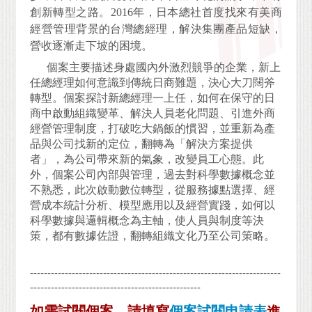
創新轉型之路。2016年，日本總社首度找來有美商
經營管理背景的台灣總經理，解決集團產品短缺，
營收逐漸走下坡的困境。
個案主要描述身處國內外激烈競爭的企業，新上
任總經理如何意識到傳統日商難題，決心大刀闊斧
轉型。個案探討新總經理一上任，如何在保守的日
商中啟動組織變革、解決人員老化問題、引進外商
經營管理制度，打破吃大鍋飯的慣習，並重新為產
品與公司找新的定位，翻轉為「解決方案提供
者」，為公司帶來新的氣象，改變員工心態。此
外，個案公司內部與管理，過去對科學數據概念並
不熟悉，此次啟動數位轉型，從服務據點選擇、經
營成本統計分析、模型應用以及經營實踐，如何以
科學數據與邏輯概念為主軸，使人員與制度等決
策，都有數據佐證，翻轉組織文化乃至公司策略。
------------------------------------------------------------------------
-------------------------------------------------
如需試閱個案，請填寫
個案試閱申請表
進