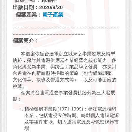
個案作者：郭瑞祥
出版日期：2020/9/30
個案產業：
電子產業
------------------------------------------------------------------------
-------------------------------------------------
個案簡介：
本個案依循台達電創立以來之事業發展及轉型
軌跡，探討其電源供應器本業經營之核心能力、多
角化經營新事業、與跨足工業品牌之發展。亦探討
台達電在創新轉型時採取的策略（包含組織調整、
文化傳承、接班及營運方式等），以及可能面臨的
挑戰。
個案將台達電過去事業發展軌跡分為三大發展
期：
積極發展本業期(1971-1999)：專注電源相關
本業，包括電視零件時期、轉戰個人電腦電源
及零組件市場、切入通訊電源及彩色監視器市
場