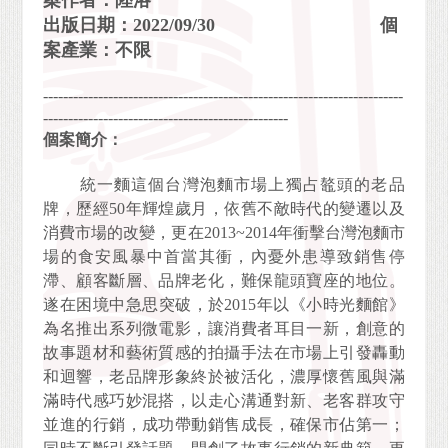
案作者：陸洛
出版日期：2022/09/30 個
案產業：不限
------------------------------------------------------------------------
-------------------------------------------------
個案簡介：
統一麵這個台灣泡麵市場上獨占鼇頭的老品
牌，歷經50年輝煌歲月，依舊不敵時代的變遷以及
消費市場的改變，更在2013~2014年衝擊台灣泡麵市
場的食安風暴中首當其衝，內憂外患導致銷售停
滯、顧客斷層、品牌老化，難保龍頭寶座的地位。
遂在困境中急思突破，於2015年以《小時光麵館》
為名推出系列微電影，讓消費者耳目一新，創意的
故事題材和藝術質感的拍攝手法在市場上引發轟動
和迴響，老品牌形象終於被活化，濃厚懷舊風與滿
滿時代感巧妙混搭，以走心溝通對新、老客群攻守
並進的行銷，成功帶動銷售成長，確保市佔第一；