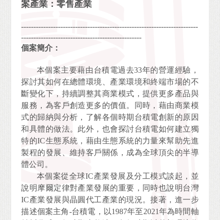
案產業：零售產業
------------------------------------------------------------------------
-------------------------------------------------
個案簡介：
本個案主要藉由台積電過去33年的營運經驗，
探討其如何在總體環境、產業環境和終端市場的不
斷變化下，持續調整其商業模式，提供更多產品與
服務，為客戶創造更多的價值。同時，藉由商業模
式的歸納與分析，了解各個時期台積電創新的原因
和具體的做法。此外，也會探討台積電如何建立獨
特的IC生態系統，藉由生態系統的力量來幫助先進
製程的發展、維持客戶關係，成為全球頂尖的半導
體公司。
本個案從全球IC產業發展及分工模式談起，並
說明摩爾定律對產業發展的重要，同時也說明台灣
IC產業發展與晶圓代工產業的現況。接著，進一步
描述個案主角-台積電，以1987年至2021年為時間軸