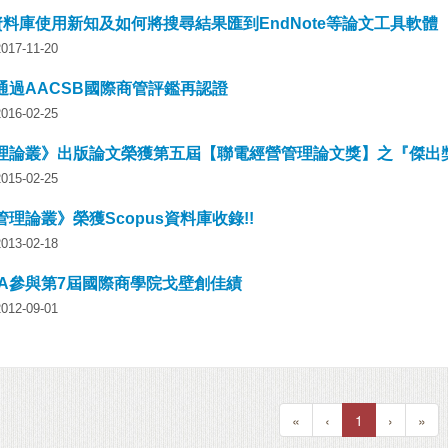
資料庫使用新知及如何將搜尋結果匯到EndNote等論文工具軟體
7-11-20
通過AACSB國際商管評鑑再認證
6-02-25
理論叢》出版論文榮獲第五屆【聯電經營管理論文獎】之『傑出
5-02-25
理論叢》榮獲Scopus資料庫收錄!!
3-02-18
BA參與第7屆國際商學院戈壁創佳績
2-09-01
«
‹
1
›
»