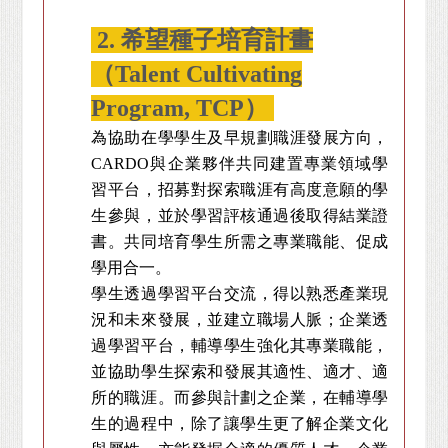
2. 希望種子培育計畫
（Talent Cultivating
Program, TCP）
為協助在學學生及早規劃職涯發展方向，
CARDO與企業夥伴共同建置專業領域學
習平台，招募對探索職涯有高度意願的學
生參與，並於學習評核通過後取得結業證
書。共同培育學生所需之專業職能、促成
學用合一。
學生透過學習平台交流，得以熟悉產業現
況和未來發展，並建立職場人脈；企業透
過學習平台，輔導學生強化其專業職能，
並協助學生探索和發展其適性、適才、適
所的職涯。而參與計劃之企業，在輔導學
生的過程中，除了讓學生更了解企業文化