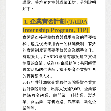
講堂、菁粹會客室與職業工坊，分別說明
如下：
1. 企業實習計劃 (TAIDA
Internship Program, TIP)
實習是銜接學校教育與職場專業的重要橋
樑，也是促成學用合一的關鍵機制，有效
的實習制度更需要學校與企業攜手合作。
有鑑於此，CARDO邀請有志於建立實習
制度的企業，成為TIP企業夥伴；共同經營
實習活動的供應鏈，攜手培育企業與社會
的菁英領導人才。
2018
年共計38家企業夥伴蒞院舉辦企業實
習計劃說明會，出席人次達2,063。企業夥
伴涵蓋金融業、顧問業、科技業、製造
業、食品業、零售通路、汽車業、新創企
業等等。