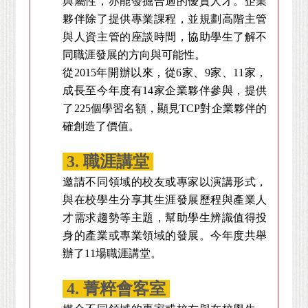
與屬性，亦能發掘合適的優質人才。企業
夥伴除了提供專業課程，並規劃高階主管
與人資主管的座談時間，協助學生了解不
同職涯發展的方向與可能性。
從2015年開辦以來，從6家、9家、11家，
成長至今年度有14家企業夥伴參與，提供
了225個學習名額，顯見TCP對企業夥伴的
確創造了價值。
3. 職涯講堂
邀請不同領域的校友或專家以演講形式，
與在校學生分享其生涯發展歷程與產業人
才需求趨勢等主題，幫助學生辨識值得投
身的產業或專業領域的發展。今年度共舉
辦了11場職涯講堂。
4. 菁粹會客室