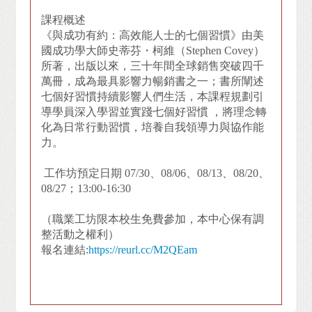
課程概述
《與成功有約：高效能人士的七個習慣》由美
國成功學大師史蒂芬・柯維（Stephen Covey）
所著，出版以來，三十年間全球銷售突破四千
萬冊，成為最具影響力暢銷書之一；書所闡述
七個好習慣持續影響人們生活，本課程規劃引
導學員深入學習並實踐七個好習慣 ，將理念轉
化為日常行動習慣，培養自我領導力與協作能
力。
工作坊預定日期 07/30、08/06、08/13、08/20、
08/27；13:00-16:30
（職業工坊限本校生免費參加，本中心保有調
整活動之權利）
報名連結:
https://reurl.cc/M2QEam