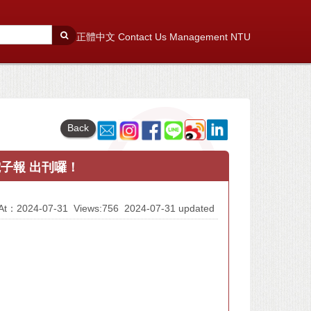
正體中文
Contact Us
Management
NTU
Back
電子報 出刊囉！
d At：2024-07-31
Views:756
2024-07-31 updated