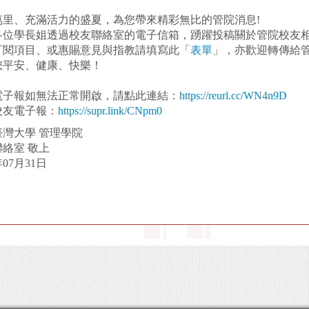
萬里、充滿活力的盛夏，為您帶來精彩無比的管院消息!
各位學長姐透過校友聯絡室的電子信箱，踴躍投稿關於管院校友
訂閱項目、或惠賜意見與指教請填寫此「
表單
」，亦歡迎轉傳給管
您平安、健康、快樂！
電子報如無法正常開啟，請點此連結：
https://reurl.cc/WN4n9D
校友電子報：
https://supr.link/CNpm0
臺灣大學 管理學院
絡室 敬上
年07月31日