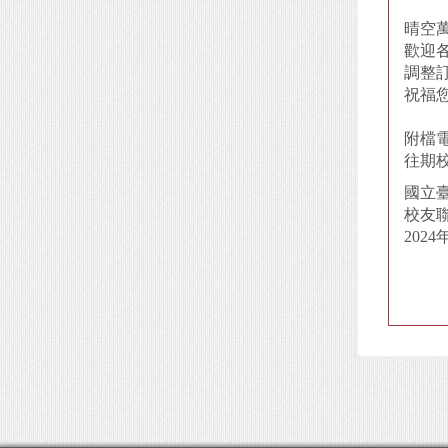
晴空
歡迎
調整
祝福
附檔
往期
國立
校友聯
2024