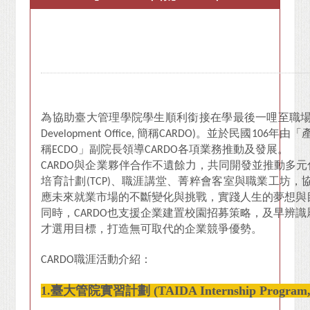
為協助臺大管理學院學生順利銜接在學最後一哩至職場第一
Development Office, 簡稱CARDO)。並於民國106年由「產學發
稱ECDO」副院長領導CARDO各項業務推動及發展。
CARDO
與企業夥伴合作不遺餘力，共同開發並推動多元化
培育計劃(TCP)、職涯講堂、菁粹會客室與職業工坊
應未來就業市場的不斷變化與挑戰，實踐人生的夢想與
同時，CARDO也支援企業建置校園招募策略，及早辨
才選用目標，打造無可取代的企業競爭優勢。
CARDO
職涯活動介紹：
1.
臺大管院實習計劃 (TAIDA Internship Program,