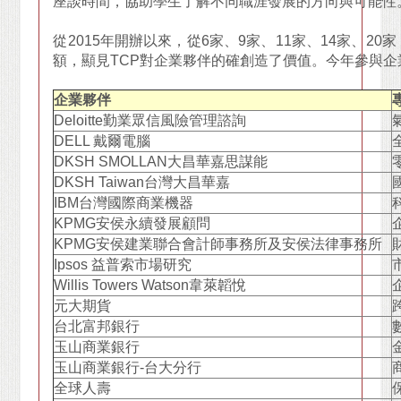
座談時間，協助學生了解不同職涯發展的方向與可能性
從2015年開辦以來，從6家、9家、11家、14家、2
額，顯見TCP對企業夥伴的確創造了價值。今年參與
企業夥伴
Deloitte
勤業眾信風險管理諮詢
DELL
戴爾電腦
DKSH SMOLLAN
大昌華嘉思謀能
DKSH Taiwan
台灣大昌華嘉
IBM
台灣國際商業機器
KPMG
安侯永續發展顧問
KPMG
安侯建業聯合會計師事務所及安侯法律事務所
Ipsos
益普索市場研究
Willis Towers Watson
韋萊韜悅
元大期貨
台北富邦銀行
玉山商業銀行
玉山商業銀行-台大分行
全球人壽