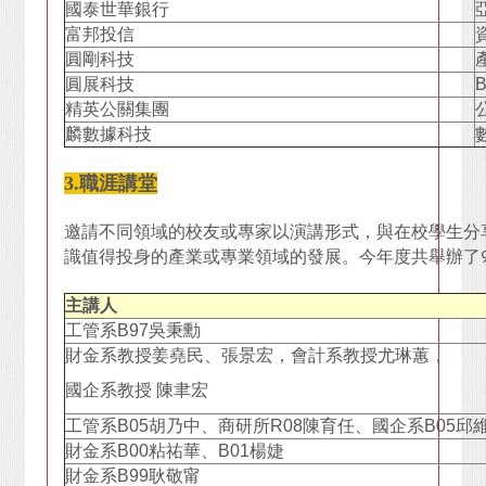
國泰世華銀行
富邦投信
圓剛科技
圓展科技
精英公關集團
麟數據科技
3.職涯講堂
邀請不同領域的校友或專家以演講形式，與在校學生分
識值得投身的產業或專業領域的發展。今年度共舉辦了
主講人
工管系B97吳秉勳
財金系教授姜堯民、張景宏，會計系教授尤琳蕙，
國企系教授 陳聿宏
工管系B05胡乃中、商研所R08陳育任、國企系B05邱
財金系B00粘祐華、B01楊婕
財金系B99耿敬甯