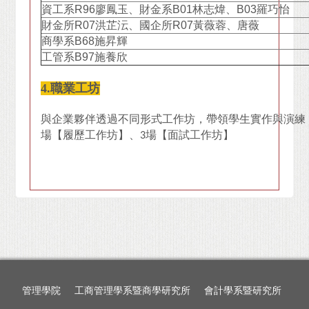
資工系R96廖鳳玉、財金系B01林志煒、B03羅巧怡
財金所R07洪芷沄、國企所R07黃薇蓉、唐薇
商學系B68施昇輝
工管系B97施養欣
4.職業工坊
與企業夥伴透過不同形式工作坊，帶領學生實作與演練
場【履歷工作坊】、3場【面試工作坊】
管理學院
工商管理學系暨商學研究所
會計學系暨研究所