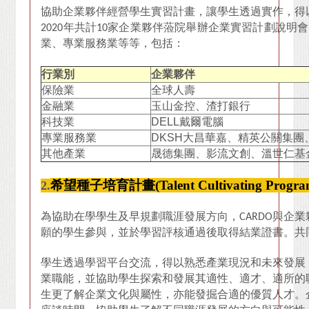
協助企業夥伴經營學生實習計畫，讓學生透過實作，得
2020
年共計10家企業夥伴蒞院舉辦企業實習計劃說明會
業、專業服務業等等，包括：
行業別
企業夥伴
保險業
全球人壽
金融業
玉山金控、渣打銀行
科技業
DELL
戴爾電腦
專業服務業
DKSH
大昌華嘉、精英公關集團、I
其他產業
晟德集團、影流文創、溫世仁基
希望種子培育計畫(Talent Cultivating Progra
2.
為協助在學學生及早規劃職涯發展方向，CARDO與企
願的學生參與，並於學習評核通過後取得結業證書。共
學生透過學習平台交流，得以熟悉產業現況和未來發展
業職能，並協助學生探索和發展其適性、適才、適所的
生更了解企業文化與屬性，亦能發掘合適的優質人才。