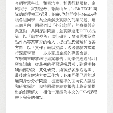
今網智慧科技、
和泰汽車、和雲行動服務、京
城銀行、富邦證券、微熱山丘
，beBit TECH 團
隊總經理領軍授課，並由6位顧問擔任Mentor帶
領各組同學，為企業解決實際的商業問題。這
三個月內，同學們以『外部顧問』的身份與企
業互動，共同探討問題，並實際運用
UCD
方法
論，以『顧客視角』進行研究，釐清需求及痛
點作為專案研究的輸入，提出理想體驗和改善
方向，以『實作』輔以授課，透過體驗方式進
行深度學習，一步步完成企業的專案命題。
在學期末即將舉行結案報告，同學們經過3個月
密集訓練，從最初的學習邏輯思考，到逐漸接
觸內部訪談、質化研究、繪製顧客旅途地圖，
最後建立解決方案工作坊，各組同學已經能以
顧問身份分析問題，從更精準的面向切入議題
和研究探討，期待同學在結案報告上為企業提
出的創新解方，相信一定能為本次的CXW課程
畫下完美的句點。