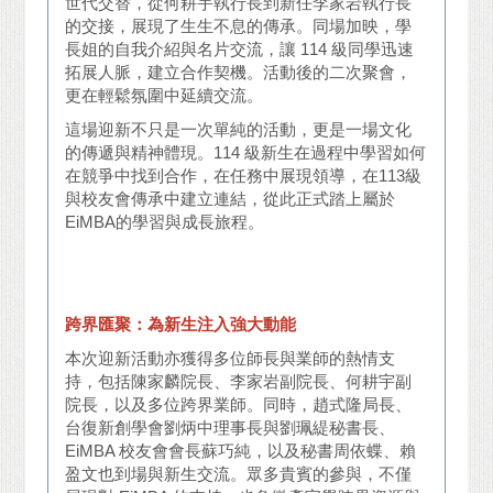
世代交替，從何耕宇執行長到新任李家岩執行長
的交接，展現了生生不息的傳承。同場加映，學
長姐的自我介紹與名片交流，讓 114 級同學迅速
拓展人脈，建立合作契機。活動後的二次聚會，
更在輕鬆氛圍中延續交流。
這場迎新不只是一次單純的活動，更是一場文化
的傳遞與精神體現。114 級新生在過程中學習如何
在競爭中找到合作，在任務中展現領導，在113級
與校友會傳承中建立連結，從此正式踏上屬於
EiMBA的學習與成長旅程。
跨界匯聚：為新生注入強大動能
本次迎新活動亦獲得多位師長與業師的熱情支
持，包括陳家麟院長、李家岩副院長、何耕宇副
院長，以及多位跨界業師。同時，趙式隆局長、
台復新創學會劉炳中理事長與劉珮緹秘書長、
EiMBA 校友會會長蘇巧純，以及秘書周依蝶、賴
盈文也到場與新生交流。眾多貴賓的參與，不僅