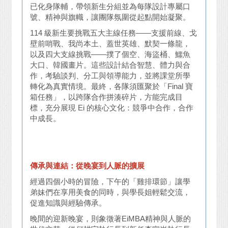
已化身隊輔，帶領新生分組並為每隊設計專屬口
號、精神與旗幟，讓團隊氛圍從起點開始凝聚。
114 級新生要挑戰五大主線任務——支援前線、戈
壁前哨戰、我尚本土、蓋世英雄、默契一條龍，
以及四大支線挑戰——撲了個空、海盜桶、鱷魚
大口、韓國畫片。這些設計結合智慧、體力與合
作，考驗談判、分工與領導能力，並將課堂所學
轉化為真實情境。最終，各隊須匯聚於「Final 寶
箱任務」，以跨隊合作拼湊碎片，方能完成目
標，充分展現 Ei 的核心文化：競爭中合作，合作
中成長。
傳承與連結：從晚宴到人脈的擴展
經過四個小時的冒險，下午的「雞排環節」讓學
弟妹們在享用美食的同時，與學長姐輕鬆交流，
促進知識與經驗傳承。
晚間的迎新晚宴，則象徵著EiMBA精神與人脈的