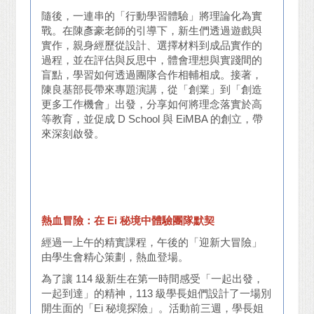
隨後，一連串的「行動學習體驗」將理論化為實
戰。在陳彥豪老師的引導下，新生們透過遊戲與
實作，親身經歷從設計、選擇材料到成品實作的
過程，並在評估與反思中，體會理想與實踐間的
盲點，學習如何透過團隊合作相輔相成。接著，
陳良基部長帶來專題演講，從「創業」到「創造
更多工作機會」出發，分享如何將理念落實於高
等教育，並促成 D School 與 EiMBA 的創立，帶
來深刻啟發。
熱血冒險：在 Ei 秘境中體驗團隊默契
經過一上午的精實課程，午後的「迎新大冒險」
由學生會精心策劃，熱血登場。
為了讓 114 級新生在第一時間感受「一起出發，
一起到達」的精神，113 級學長姐們設計了一場別
開生面的「Ei 秘境探險」。活動前三週，學長姐