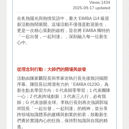
Views:1434
2025-09-17 updated
在炙熱陽光與熱情笑語中，臺大 EiMBA 114 級迎
新活動熱鬧展開。這場活動不僅僅是歡迎新生，
更是一次精心策劃的啟程，旨在將 EiMBA 獨特的
「一起出發，一起到達」，深刻融入每一位新生
心中。
從理念到行動：大師們的開場與啟發
活動由陳家麟院長與李家岩執行長先後致詞揭開
序幕。陳院長以簡潔有力的「EiMBA 0123G」為
新生點名學習方向：0 代表歸零學習；1 代表團隊
一心；2 代表跨域創新；3 代表三人行，必有我
師；G 代表放眼全球。李執行長則再次強調郭瑞
祥院長「一起出發，一起到達」的精神，並分享
跨領域知識體系的建構與創業的初衷，鼓勵新生
們勇於實踐內心的狂熱，保持對知識與自我的精
進。