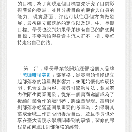
的目標，為了實現這個目標首先研究了目前影
視產業的發展，並且分析目前的機會與自身的
能力、現實層面，評估可以往哪個方向做發
展，最後確立部落格的定位以及短、中、長期
目標。學長也說到如果學弟妹有自己的夢想與
目標，不要害怕與身邊主流人群不一樣，要堅
持走出自己的路。
第二部，學長畢業後開始經營起個人品牌
「
黑咖啡聊美劇
」部落格，從零開始慢慢建立
起部落格的流量與影響力，並開始優化軟硬技
能，包含文章內容、搜尋引擎演算法，並且努
力做陌生商業開發，從第一個書商邀請成為了
後續商業合作的敲門磚，將流量變現。當時規
劃部落格經營藍圖最重要的考量為：如果將其
當成全職工作是否能養活自己。並且學長也分
享在臺大管院求學期間學到的事情，習修的課
程是如何運用到部落格的經營。