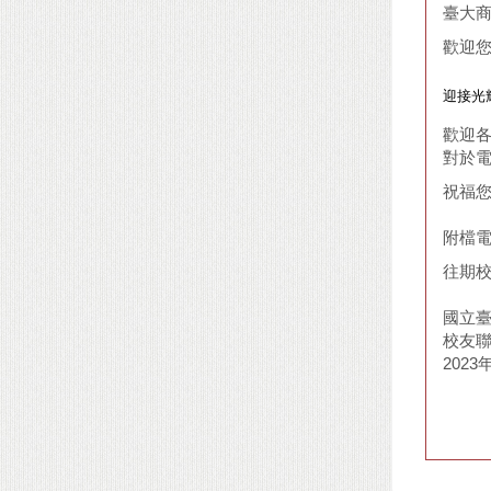
臺大商
歡迎
迎接光
歡迎
對於
祝福
附檔
往期
國立臺
校友聯
2023