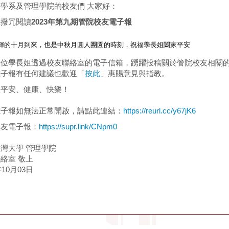
學系及管理學院的校友們 大家好：
您撥冗閱讀
2023
年第九期管院校友電子報
輝的十月到來，
也是中秋月圓人團園的時刻，祝福學長姐闔家平安
各位學長姐透過校友聯絡室的電子信箱，踴躍投稿關於管院校友相關
電子報有任何建議也歡迎「
按此
」惠賜意見與指教。
您平安、健康、快樂！
電子報如無法正常開啟，請點此連結：
https://reurl.cc/y67jK6
校友電子報：
https://supr.link/CNpm0
灣大學 管理學院
絡室 敬上
年10月03日