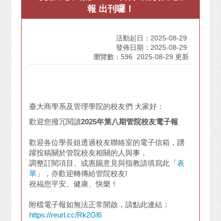
報 出刊囉！
活動起日：2025-08-29
發佈日期：2025-08-29
瀏覽數：596
2025-08-29 更新
臺大商學系及管理學院的校友們 大家好：
歡迎您撥冗閱讀
2025
年第八
期管院校友電子報
歡迎各位學長姐透過校友聯絡室的電子信箱，踴
躍投稿關於管院校友相關的人與事，
調整訂閱項目、或惠賜意見與指教請填寫此「
表
單
」，亦歡迎轉傳給管院校友!
祝福您平安、健康、快樂！
附檔電子報如無法正常開啟，請點此連結：
https://reurl.cc/Rk2Gl6