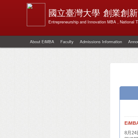
國立臺灣大學
創業創新
Entrepreneurship and Innovation MBA , National T
About EiMBA
Faculty
Admissions Information
Anno
EiMBA
8月2