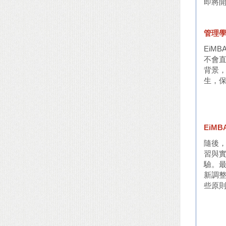
即將
管理
EiM
不會直
背景
生，
EiMB
隨後，
習與
驗。最
新調
些原則