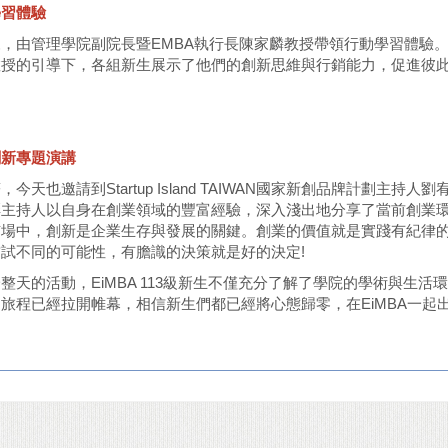
學習體驗
，由管理學院副院長暨EMBA執行長陳家麟教授帶領行動學習體驗。透過小
教授的引導下，各組新生展示了他們的創新思維與行銷能力，促進彼
創新專題演講
，今天也邀請到Startup Island TAIWAN國家新創品牌計劃
彤主持人以自身在創業領域的豐富經驗，深入淺出地分享了當前創業
市場中，創新是企業生存與發展的關鍵。創業的價值就是實踐有紀律
試不同的可能性，有膽識的決策就是好的決定!
整天的活動，EiMBA 113級新生不僅充分了解了學院的學術與生
旅程已經拉開帷幕，相信新生們都已經將心態歸零，在EiMBA一起