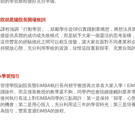
開始的學習旅程做好充分準備。
學院胡星陽院長開場致詞
BA課程強調「行動學習」，鼓勵學生從0到1實踐創業構想，將想法
接提供具體的成功或失敗模式，而是賦予大家一個靈活的思考架構，
，這些豐富的經驗彼此之間可以相互借鑒，讓大家在面對不同產業和
保持開放心態，充分利用學校的資源，珍惜這段重新歸零、充實自我
A
學習指引
管理學院副院長暨EiMBA執行長何耕宇教授再次恭喜大家入學！Ei
實踐操作。而且僅靠教授的教導還不夠，同學們也會陸續接觸到業界
後何執行長送上對EiMBA同學的三點期許：第一是保持「歸零」
整的機會；第二是用心投入，充分利用這三年的學習時光；第三是培
為指引，豐富度過EiMBA的旅程。