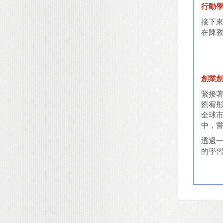
行動
接下來
在陳
創業
緊接著
劉宥
全球
中，嘗
透過一
的學習