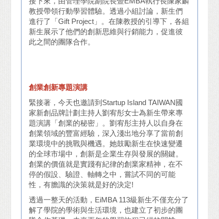
接下來，由管理學院副院長暨EMBA執行長陳家麟
教授帶領行動學習體驗。透過小組討論，新生們
進行了「Gift Project」。在陳教授的引導下，各組
新生展示了他們的創新思維與行銷能力，促進彼
此之間的團隊合作。
創業創新專題演講
緊接著，今天也邀請到Startup Island TAIWAN國
家新創品牌計劃主持人劉宥彤女士為新生帶來專
題演講「創業的秘密」。劉宥彤主持人以自身在
創業領域的豐富經驗，深入淺出地分享了當前創
業環境中的挑戰與機遇。她鼓勵新生在快速變遷
的全球市場中，創新是企業生存與發展的關鍵。
創業的價值就是實踐有紀律的創業家精神，在不
停的假設、驗證、軸轉之中，嘗試不同的可能
性，有膽識的決策就是好的決定!
透過一整天的活動，EiMBA 113級新生不僅充分了
解了學院的學術與生活環境，也建立了初步的團