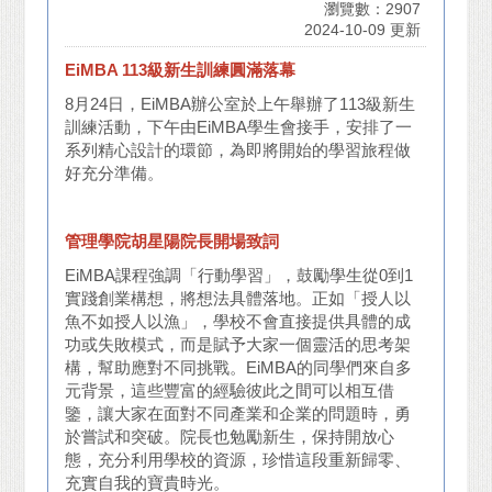
瀏覽數：2907
2024-10-09 更新
EiMBA 113
級新生訓練圓滿落幕
8月24日，EiMBA辦公室於上午舉辦了113級新生
訓練活動，下午由EiMBA學生會接手，安排了一
系列精心設計的環節，為即將開始的學習旅程做
好充分準備。
管理學院胡星陽院長開場致詞
EiMBA課程強調「行動學習」，鼓勵學生從0到1
實踐創業構想，將想法具體落地。正如「授人以
魚不如授人以漁」，學校不會直接提供具體的成
功或失敗模式，而是賦予大家一個靈活的思考架
構，幫助應對不同挑戰。EiMBA的同學們來自多
元背景，這些豐富的經驗彼此之間可以相互借
鑒，讓大家在面對不同產業和企業的問題時，勇
於嘗試和突破。院長也勉勵新生，保持開放心
態，充分利用學校的資源，珍惜這段重新歸零、
充實自我的寶貴時光。