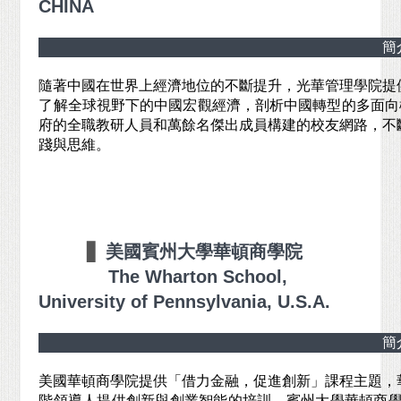
CHINA
簡
隨著中國在世界上經濟地位的不斷提升，光華管理學院提
了解全球視野下的中國宏觀經濟，剖析中國轉型的多面向
府的全職教研人員和萬餘名傑出成員構建的校友網路，不
踐與思維。
▋
美國賓州大學華頓商學院
The Wharton School,
University of Pennsylvania, U.S.A.
簡
美國華頓商學院提供「借力金融，促進創新」課程主題，
階領導人提供創新與創業智能的培訓。賓州大學華頓商學