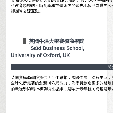
科教育領域的不斷創新和在學術界的領先地位已為世界公
師團隊交流互動。
▋
英國牛津大學賽德商學院
Saïd Business School,
University of Oxford, UK
簡
英國賽德商學院提供「百年思想，國際佈局」課程主題，
全球化所需要的創新與佈局能力，為學員創造更多的發展
的嚴謹學術精神和前瞻性思維，是歐洲最年輕同時也是最