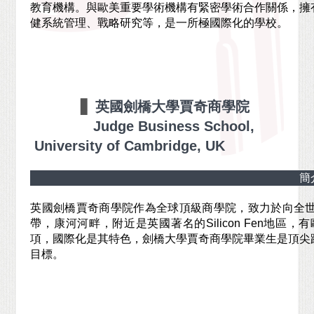
教育機構。與歐美重要學術機構有緊密學術合作關係，擁
健系統管理、戰略研究等，是一所極國際化的學校。
▋
英國劍橋大學賈奇商學院
Judge Business School,
University of Cambridge, UK
簡
英國劍橋賈奇商學院作為全球頂級商學院，致力於向全
帶，康河河畔，附近是英國著名的Silicon Fen地
項，國際化是其特色，劍橋大學賈奇商學院畢業生是頂尖
目標。