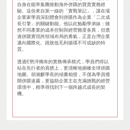
自身在能率集團推動海外併購的寶貴實務經
驗。這份來自第一線的「實戰筆記」，讓在場
企業家學員深刻體會到併購作為企業「二次成
長引擎」的關鍵動能。他以此勉勵學弟妹：雖
然不同產業的成本控制與經營難度各異，但透
過併購實現跨領域布局的勇氣，正是台灣企業
邁向國際化、跳脫低毛利循環不可或缺的特
質。
透過E勢泮獨有的實務傳承模式，學員們得以
站在先行者的肩膀上，更清晰地俯瞰全球併購
地圖。胡湘麒學長的傾囊相授，不僅為學員撥
開併購迷霧，更協助企業主在充滿挑戰的經營
環境中，精準尋找到下一個跨越式成長的契
機。