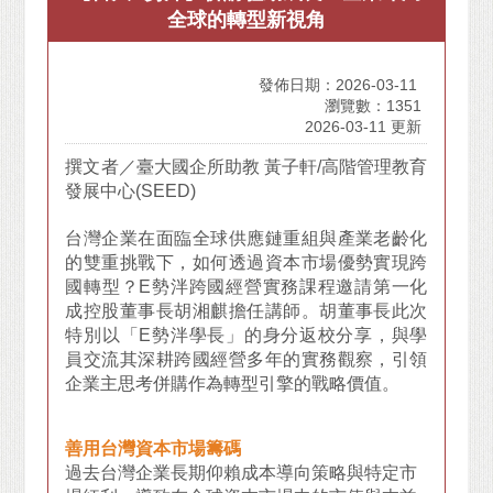
全球的轉型新視角
發佈日期：2026-03-11
瀏覽數：1351
2026-03-11 更新
撰文者／
臺大國企所助教 黃子軒/高階管理教育
發展中心(SEED)
台灣企業在面臨全球供應鏈重組與產業老齡化
的雙重挑戰下，如何透過資本市場優勢實現跨
國轉型？E勢泮跨國經營實務課程邀請第一化
成控股董事長胡湘麒擔任講師。胡董事長此次
特別以「E勢泮學長」的身分返校分享，與學
員交流其深耕跨國經營多年的實務觀察，引領
企業主思考併購作為轉型引擎的戰略價值。
善用台灣資本市場籌碼
過去台灣企業長期仰賴成本導向策略與特定市