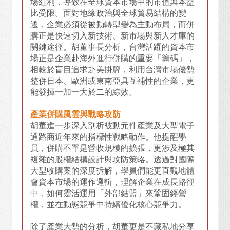
場紅利，導致在全球資本市場中的市值與本益
比受限。面對地緣政治與全球貿易結構的變
遷，企業必須從被動轉型變為主動布局，而併
購正是快速切入新技術、新市場與新人才庫的
關鍵途徑。胡董事長分析，台灣活躍的資本市
場正是企業赴海外進行併購的重要「籌碼」，
相較於盲目追求赴美掛牌，利用台灣市場優勢
整併日本、歐洲或東南亞具互補性的企業，更
能發揮一加一大於二的綜效。
產業併購風雲與戰略攻防
胡董進一步深入剖析被動元件產業及大型電子
通路商近年來的指標性戰略動作。他提醒學
員，併購不單是營收規模的擴張，更涉及極其
複雜的股權結構設計與攻防策略。透過對國際
大型收購案的深度拆解，學員們能更直觀地體
會資本市場的運作邏輯，理解企業在成長路徑
中，如何靈活運用「外部結盟」來鞏固經營
權，並在動態競爭中持續優化核心競爭力。
除了產業大勢的分析，胡董更是不藏私地分享