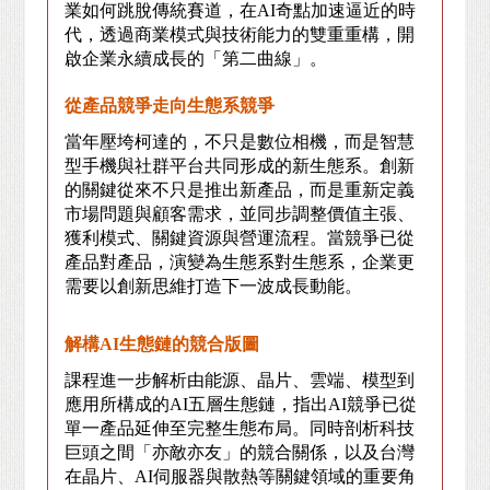
業如何跳脫傳統賽道，在AI奇點加速逼近的時
代，透過商業模式與技術能力的雙重重構，開
啟企業永續成長的「第二曲線」。
從產品競爭走向生態系競爭
當年壓垮柯達的，不只是數位相機，而是智慧
型手機與社群平台共同形成的新生態系。創新
的關鍵從來不只是推出新產品，而是重新定義
市場問題與顧客需求，並同步調整價值主張、
獲利模式、關鍵資源與營運流程。當競爭已從
產品對產品，演變為生態系對生態系，企業更
需要以創新思維打造下一波成長動能。
解構AI生態鏈的競合版圖
課程進一步解析由能源、晶片、雲端、模型到
應用所構成的AI五層生態鏈，指出AI競爭已從
單一產品延伸至完整生態布局。同時剖析科技
巨頭之間「亦敵亦友」的競合關係，以及台灣
在晶片、AI伺服器與散熱等關鍵領域的重要角