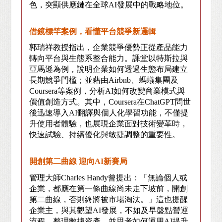
色，突顯供應鏈在全球AI發展中的戰略地位。
借鏡標竿案例，看懂平台競爭新邏輯
郭瑞祥教授指出，企業競爭優勢正從產品能力
轉向平台與生態系整合能力。課堂以特斯拉與
亞馬遜為例，說明企業如何透過生態布局建立
長期競爭門檻；並藉由Airbnb、螞蟻集團及
Coursera等案例，分析AI如何改變商業模式與
價值創造方式。其中，Coursera在ChatGPT問世
後迅速導入AI翻譯與個人化學習功能，不僅提
升使用者體驗，也展現企業面對技術變革時，
快速試驗、持續優化與敏捷調整的重要性。
開創第二曲線 迎向AI新賽局
管理大師Charles Handy曾提出：「無論個人或
企業，都應在第一條曲線尚未走下坡前，開創
第二曲線，否則終將被市場淘汰。」這也提醒
企業主，與其觀望AI發展，不如及早盤點營運
流程、整理數據資產，並思考如何運用AI提升