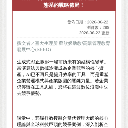
態系的戰略佈局！
發佈日期：2026-06-22
瀏覽數：299
2026-06-22 更新
撰文者
／
臺大生理所 蘇歆媛助教/高階管理教育
發展中心(SEED)
生成式AI正掀起一場前所未有的結構性變革。
當演算法與數據逐漸成為企業競爭的核心資
產，AI已不再只是提升效率的工具，而是重塑
企業營運模式與產業版圖的關鍵力量。若企業
仍停留在工具思維，恐將在這波數位浪潮中失
去競爭優勢。
課堂中，郭瑞祥教授融合當代管理大師的核心
理論與全球科技巨頭的競爭案例，深入剖析企