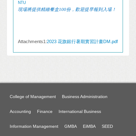
NTU
現場將提供精緻餐盒
100
份，歡迎提早報到入場！
Attachments1:
2023 花旗銀行暑期實習計畫DM.pdf
College of Management
Business Administration
Accounting
Finance
International Business
Information Management
GMBA
EiMBA
SEED