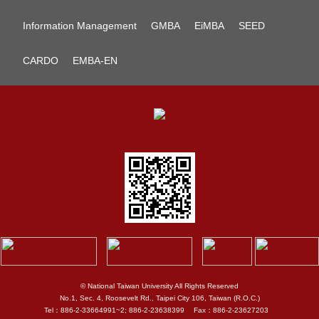
Information Management
GMBA
EiMBA
SEED
CARDO
EMBA-EN
© National Taiwan University All Rights Reserved
No.1, Sec. 4, Roosevelt Rd., Taipei City 106, Taiwan (R.O.C.)
Tel：886-2-33664991~2; 886-2-23638399 Fax：886-2-23627203