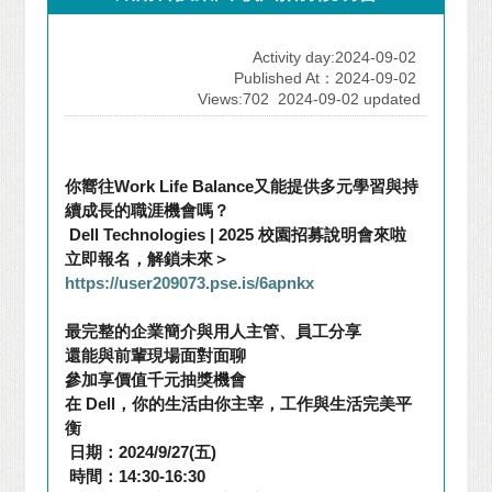
Activity day:2024-09-02
Published At：2024-09-02
Views:702
2024-09-02 updated
你嚮往
Work Life Balance
又能提供多元學習與持
續成長的職涯機會嗎？
Dell Technologies | 2025
校園招募說明會來啦
立即報名，解鎖未來
＞
https://user209073.pse.is/6apnkx
最完整的企業簡介與用人主管、員工分享
還能與前輩現場面對面聊
參加享價值千元抽獎機會
在
Dell
，你的生活由你主宰，工作與生活完美平
衡
日期：
2024/9/27(
五
)
時間：
14:30-16:30