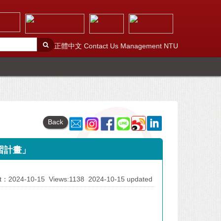
正體中文
Contact Us
Management
NTU
Back
實習計畫」
 At：2024-10-15
Views:1138
2024-10-15 updated