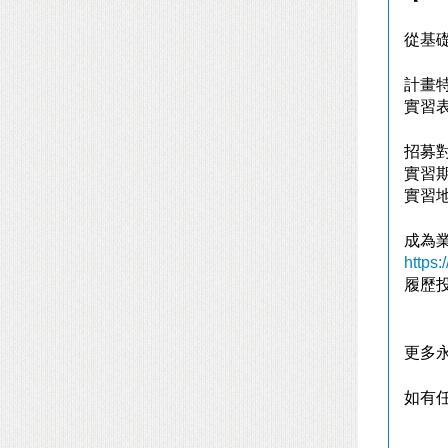
從基
計畫
實習
招募
實習
實習
成為
https
履歷
更多
如有