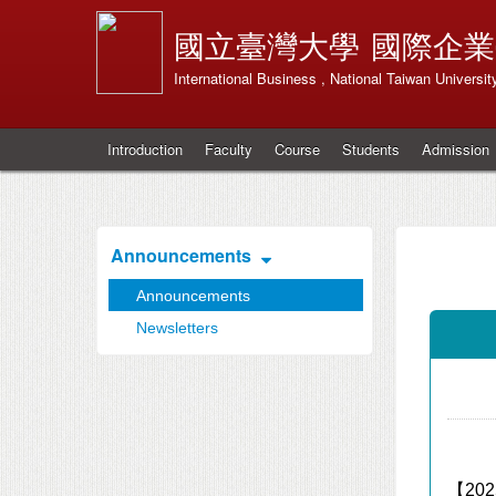
國立臺灣大學
國際企業
International Business , National Taiwan Universit
Introduction
Faculty
Course
Students
Admission
Announcements
Announcements
Newsletters
【
202