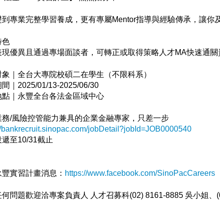
礎到專業完整學習養成，更有專屬
Mentor
指導與經驗傳承，讓你
特色
表現優異且通過專場面談者，可轉正或取得策略人才
MA
快速通關
對象｜全台大專院校碩二在學生（不限科系）
期間｜
2025/01/13-2025/06/30
地點｜永豐全台各法金區域中心
業務
/
風險控管能力兼具的企業金融專家，只差一步
://bankrecruit.sinopac.com/jobDetail?jobId=JOB0000540
投遞至
10/31
截止
永豐實習計畫消息：
https://www.facebook.com/SinoPacCareers
任何問題歡迎洽專案負責人 人才召募科
(02) 8161-8885
吳小姐、