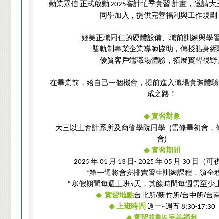
勤業眾信
正式啟動
審計忙季實習 計畫，邀請大
2025
同學加入，提供完善福利與工作規劃
媲美正職同仁的硬體設備、職前訓練與學
雙軌制專業企業導師協助，傳授貼身經
優質客戶端職場體驗，拓展實習視野
在畢業前，給自己一個機會，提前進入職場實際體驗
成之路！
◆
實習對象
大三以上會計系所及商管學院同學
(
需修畢初會，
會
)
◆
實習期間
年
月
日
年
月
日（可
2025
01
13
- 2025
05
30
第一週將會安排實習生訓練課程，須全
*
寒假期間每週上班
天，其餘時間每週需至少
*
5
◆
實習地點
台北所
/
新竹所
/
台中所
/
台
◆
上班時間
週一
週五
~
8:30-17:30
◆
實習規劃
完善福利
&