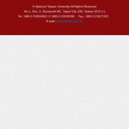
© National Taiwan University All Rights Reserved
No.1, Sec. 4, Roosevelt Rd., Taipei City 106, Taiwan (R.O.C.)
Tel：886-2-33664991~2; 886-2-23638399 Fax：886-2-23627203
E-mail：
ibdept@ntu.edu.tw