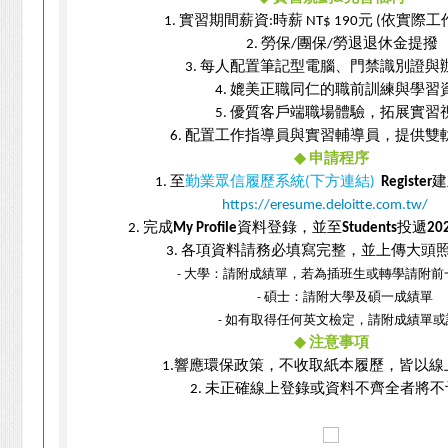
實習期間薪資
時薪
元
依實際工
1.
:
NT$ 190
(
勞保
團保
勞退退休金提撥
2.
/
/
每人配置筆記型電腦、門禁識別證與
3.
媲美正職同仁的職前訓練與學習
4.
優質客戶端職場體驗，拓展實習
5.
配置工作指導員與實習輔導員，提供雙
6.
◆
申請程序
至
勤業眾信
履歷系統
下方連結
建
1.
(
)
Register
https://eresume.deloitte.com.tw/
完成
資料登錄，並至
投遞
2.
My Profile
Students
20
各項資料請務必填寫完整，並上傳大頭
3.
大學：請附成績單，若為插班生或轉學請附前
-
碩士：請附大學及碩一成績單
-
如有取得任何英文檢定，請附成績單或
-
◆
注意事項
響應環保政策，不收取紙本履歷，皆以線
1.
未正確線上登錄或資料不齊全者將不
2.