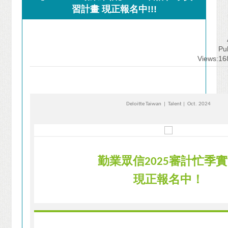
習計畫 現正報名中!!!
Pu
Views:1
Deloitte Taiwan
|
Talent
| Oct.
2024
勤業眾信
審計忙季實
2025
現正報名中！