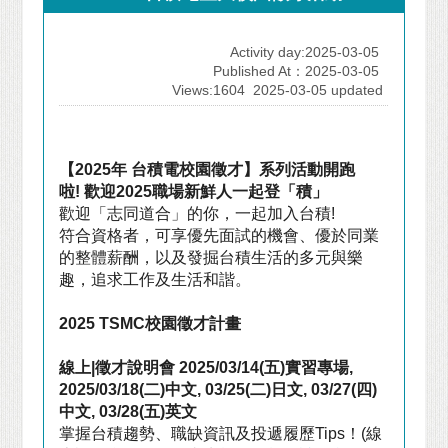
Activity day:2025-03-05
Published At：2025-03-05
Views:1604
2025-03-05 updated
【
2025
年
台積電校園徵才】系列活動開跑
啦
!
歡迎
2025
職場新鮮人一起登「積」
歡迎「志同道合」的你，一起加入台積
!
符合資格者，可享優先面試的機會、優於同業
的整體薪酬，以及發掘台積生活的多元與樂
趣，追求工作及生活和諧。
2025 TSMC
校園徵才計畫
線上
|
徵才說明會
2025/03/14(
五
)
實習專場
,
2025/03/18(
二
)
中文
, 03/25(
二
)
日文
, 03/27(
四
)
中文
, 03/28(
五
)
英文
掌握台積趨勢、職缺資訊及投遞履歷
Tips
！
(
線