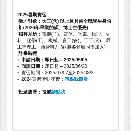
2025
暑期實習
徵才對象：大三
(
含
)
以上且具備全職學生身份
者
(2026
年畢業的碩、博士生優先
)
招募系所
：電機
(
子
)
、電信、光電、物理、材
料、化學
(
工
)
、機械、資工
(
管
)
、工工
(
管
)
、環
工等理工、商管科系
(
歡迎各領域同學加入
)
計畫時程
•
申請日期：即日起
– 2025/05/05
•
面談日期：
即日起
– 2025/06/20
•
實習期間：
2025/07/07
至
2025/08/31
• 2024
實習活動花絮：
請點我觀看
投遞履歷：投遞
請點我