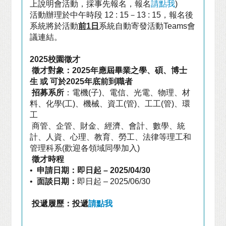
上說明會活動，採事先報名，報名
請點我
)
活動辦理於中午時段
12 : 15
－
13 : 15
，報名後
系統將於活動
前
1
日
系統自動寄發活動
Teams
會
議連結。
2025
校園徵才
徵才對象：
2025
年應屆畢業之學、碩、博士
生
或
可於
2025
年底前到職者
招募系所
：電機
(
子
)
、電信、光電、物理、材
料、化學
(
工
)
、機械、資工
(
管
)
、工工
(
管
)
、環
工
商管、企管、財金、經濟、會計、數學、統
計、人資、心理、教育、勞工、法律等理工和
管理科系
(
歡迎各領域同學加入
)
徵才時程
•
申請日期：即日起
– 2025/04/30
•
面談日期：
即日起
– 2025/06/30
投遞履歷：投遞
請點我