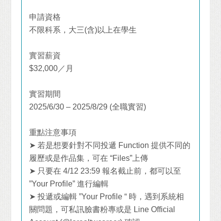
申請資格
不限科系，大三
(
含
)
以上在學生
實習薪資
$32,000
／月
實習期間
2025/6/30 – 2025/8/29 (
全職實習
)
重點注意事項
➤
若是想要針對不同投遞
Function
提供不同的
履歷或是作品集，可在
“Files”
上傳
➤
只要在
4/12 23:59
報名截止前，都可以至
”Your Profile”
進行編輯
➤
投遞或編輯
”Your Profile “
時，遇到系統相
關問題，可私訊臉書粉專或是
Line Official