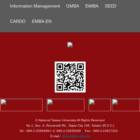
Information Management
GMBA
EiMBA
SEED
CARDO
EMBA-EN
© National Taiwan University All Rights Reserved
No.1, Sec. 4, Roosevelt Rd., Taipei City 106, Taiwan (R.O.C.)
Tel：886-2-33664991~2; 886-2-23638399 Fax：886-2-23627203
E-mail：
ibdept@ntu.edu.tw