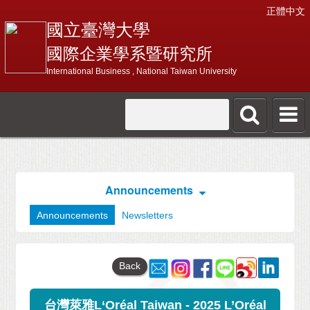
正體中文
國立臺灣大學
國際企業學系暨研究所
International Business , National Taiwan University
Announcements
Announcements
Newsletters
Back
台灣萊雅L‘Oréal Taiwan - 2025 L’Oréal