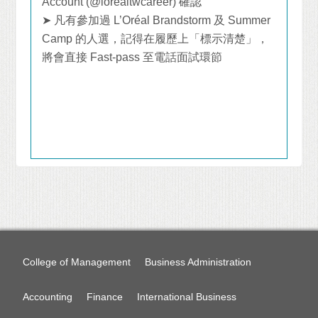
Account (@lorealtwcareer)
確認
➤
凡有參加過
L’Oréal Brandstorm
及
Summer
Camp
的人選，記得在履歷上「標示清楚」，
將會直接
Fast-pass
至電話面試環節
College of Management
Business Administration
Accounting
Finance
International Business