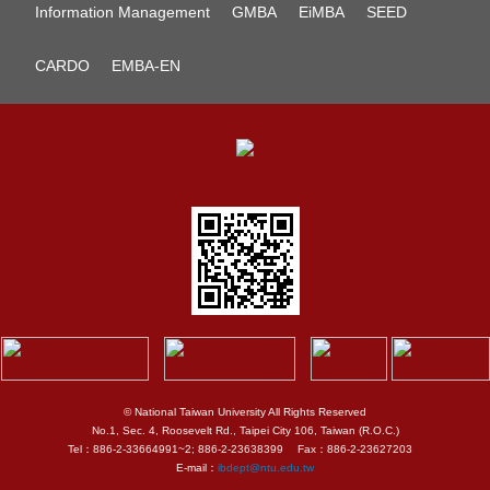
Information Management
GMBA
EiMBA
SEED
CARDO
EMBA-EN
© National Taiwan University All Rights Reserved
No.1, Sec. 4, Roosevelt Rd., Taipei City 106, Taiwan (R.O.C.)
Tel：886-2-33664991~2; 886-2-23638399 Fax：886-2-23627203
E-mail：
ibdept@ntu.edu.tw