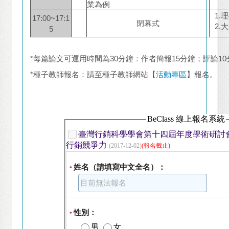
業為例
1.
17:00~17:1
閉幕式
2.
5
*每篇論文可運用時間為30分鐘：作者簡報15分鐘；評論10分
*種子教師報名：請至種子教師網站【
活動專區
】報名。