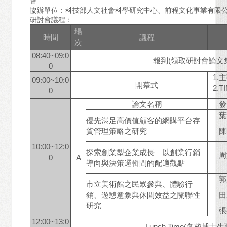
會
協辦單位：科技部人文社會科學研究中心、前程文化事業有限
研討會議程：
場
時間
議程
次
08:40~09:0
報到(領取研討會論文
0
1.
09:00~10:0
開幕式
2.
0
論文名稱
發
葉
優先滿足高價值顧客的網購平台存
貨管理策略之研究
陳
10:00~12:0
探索創業型企業成長—以創業行銷
周
0
A
導向與決策邏輯間的配適觀點
郭
市立美術館之民眾參與、體驗行
銷、遊憩意象與休閒效益之關聯性
田
研究
張
12:00~13:0
Lunch Time(各校博