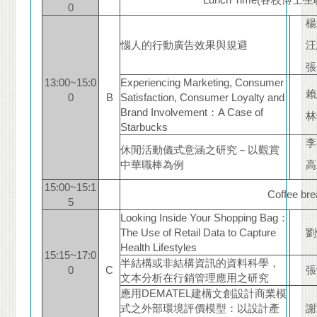
0
楊
惱人的行動廣告效果與規避
汪
張
13:00~15:0
Experiencing Marketing, Consumer
賴
0
B
Satisfaction, Consumer Loyalty and
Brand Involvement：A Case of
林
Starbucks
李
休閒活動儀式意涵之研究－以觀賞
中華職棒為例
高
15:00~15:1
Coffee bre
5
Looking Inside Your Shopping Bag：
The Use of Retail Data to Capture
劉
Health Lifestyles
15:15~17:0
半結構或非結構資訊的資料科學，
0
C
張
文本分析在行銷管理應用之研究
應用DEMATEL建構文創設計商業模
式之外部環境評價模型：以設計產
謝