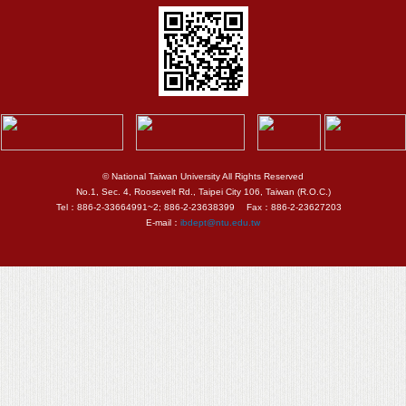
© National Taiwan University All Rights Reserved
No.1, Sec. 4, Roosevelt Rd., Taipei City 106, Taiwan (R.O.C.)
Tel：886-2-33664991~2; 886-2-23638399 Fax：886-2-23627203
E-mail：
ibdept@ntu.edu.tw