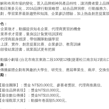
了解和布局市場的變化，置入品牌精神與產品特性，讓消費者愛上品
動日漸多元化，2016品牌行動策略營，結合品牌洞察、行動服務
企劃，學習業界最新趨勢和知識、企業參訪體驗，加上熱血創意提案
-------------------------------------------------------------------
特色：
結合企業徵才，動腦提供知名企業、代理商實習的機會
針對業界求才需要，量身設計紮實培訓課程
業界代理商親身授課，帶領團隊動腦學習
結合上課、實作、創意提案比賽、企業參訪、教育訓練
全勤頒發結業證書，就業面試更有把握
：
動腦小劇場 (台北市南京東路二段100號12樓(捷運松江南京站1號出口
對象：
傳播媒體企劃有興趣的大學生、研究生、應屆畢業生、兩岸、交換生 (6
獎勵：
團隊】：獎金 NT$20,000元、參賽者獎狀、代理商推薦信。
品牌表現】：獎金NT$10,000元。
數位傳播】：獎金NT$10,000元。
場觀眾大賞】：動腦年卷面額5,000元。