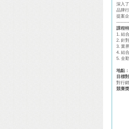
深入
品牌行
提案
--------
課程
1. 
2. 
3. 
4. 
5. 
地點
目標
對行銷
競賽
【最佳
【最佳
【最佳
【全