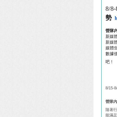
8/8-
勢
h
營隊
新媒
新媒
媒體
數據
吧！
8/15-8
營隊
隨著行
能滿