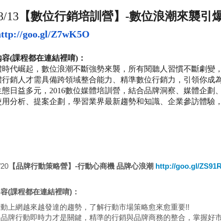
【數位行銷培訓營】
數位浪潮來襲引
8/13
-
ttp://goo.gl
/
Z7wK5O
內容
課程都在連結裡唷
：
(
)
體時代崛起，數位浪潮不斷強勢來襲，所有閱聽人習慣不斷劇變
體行銷人才需具備跨領域整合能力、精準數位行銷力，引領你成
生態日益多元，
2016
數位媒體培訓營，結合品牌洞察、媒體企劃
使用分析、提案企劃，學習業界最新趨勢和知識、企業參訪體驗
/20
【品牌行動策略營】
-
行動心商機
品牌心浪潮
http://goo.gl/ZS91
內容
(
課程都在連結裡唷
)
：
動上網越來越發達的趨勢，了解行動市場策略愈來愈重要!!
足品牌行動即時力才是關鍵，精準的行銷與品牌商務的整合，掌握好