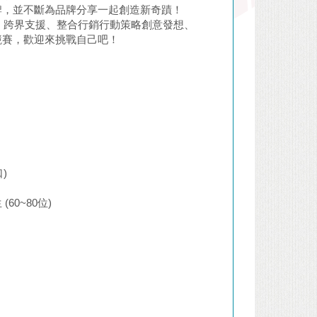
牌，並不斷為品牌分享一起創造新奇蹟！
力、跨界支援、整合行銷行動策略創意發想、
競賽，歡迎來挑戰自己吧！
)
0~80位)