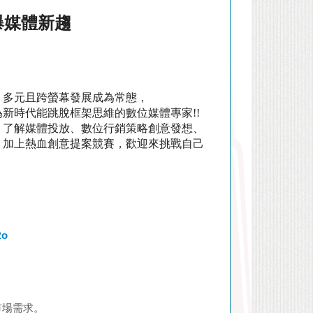
爆媒體新趨
，多元且跨螢幕發展成為常態，
為新時代能跳脫框架思維的數位媒體專家
!!
、了解媒體投放、數位行銷策略創意發想、
，加上熱血創意提案競賽，歡迎來挑戰自己
Ro
市場需求。