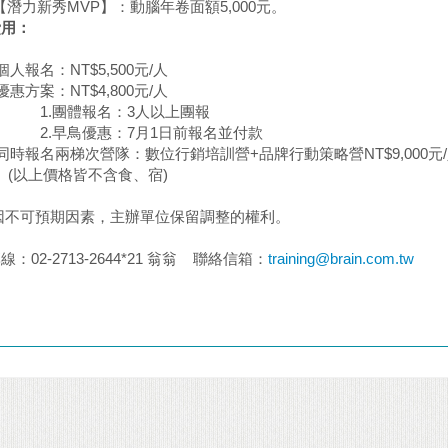
新秀MVP】：動腦年卷面額5,000元。
費用：
報名：NT$5,500元/人
方案：NT$4,800元/人
團體報名：3人以上團報
早鳥優惠：7月1日前報名並付款
報名兩梯次營隊：數位行銷培訓營+品牌行動策略營NT$9,000元
上價格皆不含食、宿)
因不可預期因素，主辦單位保留調整的權利。
：02-2713-2644*21 翁翁 聯絡信箱：
training@brain.com.tw