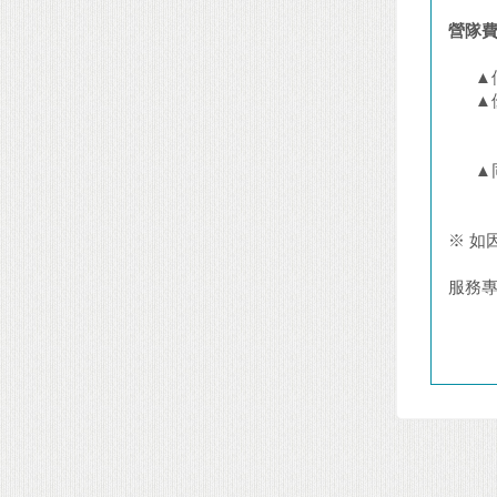
【潛力
營隊
▲個人
▲優惠
1.
2.
▲同時
(以
※ 如
服務專線