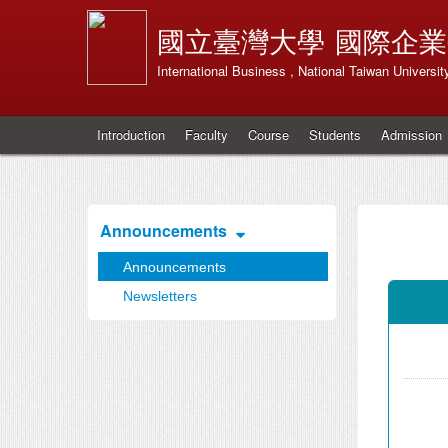
國立臺灣大學
國際企業
International Business , National Taiwan Universit
Introduction
Faculty
Course
Students
Admission
Announcements
Announcements
Newsletters