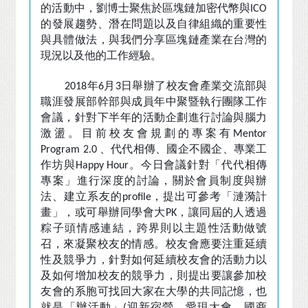
的活動中，劉博士聚焦於區塊鏈加密代幣與
ICO
的發展趨勢、潛在問題以及自律組織的重要性
與具體做法，與我們分享區塊鏈產業在台灣的
現況以及他的工作經驗。
年
月
日舉辦了校友會產業交流部與
2018
6
3
職涯發展部幹部與成員年中聚暨執行團隊工作
會議，針對下半年的活動企劃進行討論與腦力
激盪。目前校友會規劃的專案有
Mentor
、代代相傳、國企不國企、專業工
Program 2.0
作坊與
。今日會議針對「代代相傳
Happy Hour
專案」進行深度的討論，關於會員制度與辦
法、建立系友的
，提出可參考「漣漪計
profile
畫」，或可舉辦同學會大
，讓同屆的人透過
PK
粽子頭情感連結，跨界則以主題性活動做號
召，來凝聚校友的情感。校友會應要注重延續
性及競爭力，針對如何延續校友會的活動力以
及如何增加校友的競爭力，則提出要讓參加校
友會的系胞可找回大家在大學的共同記憶，也
就是
「
辦活動
」
迎新宿營、愛現大會、國商