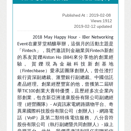
Published At：2019-02-08
Views:1912
2019-02-12 updated
2018 May Happy Hour - IBer Networking
在麥芽堂精釀舉辦，這個月的活動主題是
Event
「
」，我們邀請到金融業與
新創
Fintech
Fintech
的系友賀鑠
來分享他的創業經
Alston Ho (B84)
驗。賀鑠現為金融科技新創基地
（
）愛承諾團隊創辦人，曾任渣打
Fintechbase
銀行資深副總裁、滙豐銀行副總裁、中國信託
產品經理。創業經歷豐富的他，曾獲第二屆研
華
創業大賽特優獎，且歷經多次企業內
TIC100
部創業，包含新亞洲達康股份有限公司副總經
理（經營團隊）
資訊家電網路購物平台、奇
- AI
異果國際科技股份有限公司（創辦人）
網路電
-
話（
）及第二類特殊電信服務、八分音符
VoIP
股份有限公司（執行副總暨共同創辦人）
線上
-