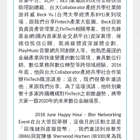
音樂平台。此外，我們還邀請到現任安聯投信
助理副總裁、台大
產經共學社業師
Collaborator
游祥威
台灣大學經濟系
來到現
Beck Yu (
B91)
場，跟我們分享
產業大藍圖。
目前
Fintech
Beck
負責資產管理業之
相關專案。曾任先鋒
FinTech
基金網
國內首家基金交易平台
資深襄理、保
(
)
德信投信公關、凱絡媒體資深媒體企劃、
音樂網共同創辦人等。他熟悉嚴謹的
PlayMusic
金融產業與快速變遷的數位環境，兼具數位行
銷、數位業務與數位轉型等跨領域經驗。
2016
年底，他與台大
產經共學社合作策
Collaborator
辦
職涯講座；這次，我們很榮幸邀請
FinTech
他，來跟我們分享。為了這場演講，他特別彙
整十多家跨國機構對
之前瞻趨勢，將帶
FinTech
大家一窺
年的未來數位金融場景。
2020
2018 June Happy Hour - IBer Networking
在台大管院舉辦，這個月的活動主題是
Event
「區塊鏈與虛擬貨幣」，我們邀請到徐黎芳
與賀陳修
來為我
(IB86)
Sherwood Hochen (IB100)