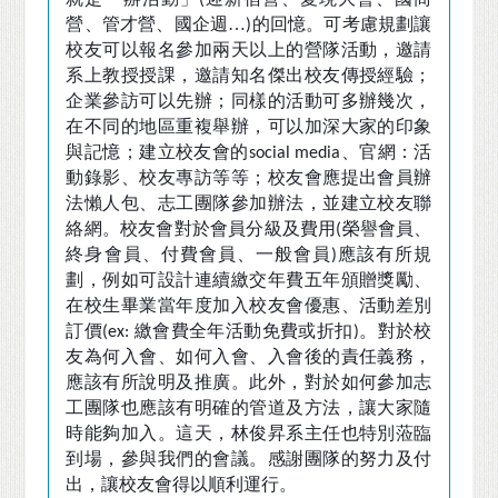
(
營、管才營、國企週…
的回憶。可考慮規劃讓
)
校友可以報名參加兩天以上的營隊活動，邀請
系上教授授課，邀請知名傑出校友傳授經驗；
企業參訪可以先辦；同樣的活動可多辦幾次，
在不同的地區重複舉辦，可以加深大家的印象
與記憶；建立校友會的
、官網：活
social media
動錄影、校友專訪等等；校友會應提出會員辦
法懶人包、志工團隊參加辦法，並建立校友聯
絡網。校友會對於會員分級及費用
榮譽會員、
(
終身會員、付費會員、一般會員
應該有所規
)
劃，例如可設計連續繳交年費五年頒贈獎勵、
在校生畢業當年度加入校友會優惠、活動差別
訂價
繳會費全年活動免費或折扣
。對於校
(ex:
)
友為何入會、如何入會、入會後的責任義務，
應該有所說明及推廣。此外，對於如何參加志
工團隊也應該有明確的管道及方法，讓大家隨
時能夠加入。這天，林俊昇系主任也特別蒞臨
到場，參與我們的會議。感謝團隊的努力及付
出，讓校友會得以順利運行。