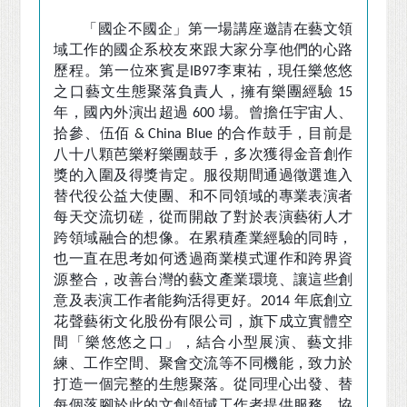
「
國企不國企
」
第一場講座邀請在藝文領
域工作的國企系校友來跟大家分享他們的心路
歷程。第一位來賓是
李東祐，現任樂悠悠
IB97
之口藝文生態聚落負責人，擁有樂團經驗
15
年，國內外演出超過
場。曾擔任宇宙人、
600
拾參、伍佰
的合作鼓手，目前是
& China Blue
八十八顆芭樂籽樂團鼓手，多次獲得金音創作
獎的入圍及得獎肯定。服役期間通過徵選進入
替代役公益大使團、和不同領域的專業表演者
每天交流切磋，從而開啟了對於表演藝術人才
跨領域融合的想像。在累積產業經驗的同時，
也一直在思考如何透過商業模式運作和跨界資
源整合，改善台灣的藝文產業環境、讓這些創
意及表演工作者能夠活得更好。
年底創立
2014
花聲藝術文化股份有限公司，旗下成立實體空
間「樂悠悠之口」，結合小型展演、藝文排
練、工作空間、聚會交流等不同機能，致力於
打造一個完整的生態聚落。從同理心出發、替
每個落腳於此的文創領域工作者提供服務，協