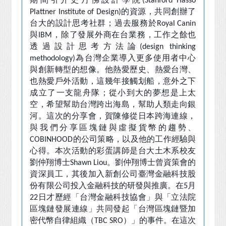
(Stanford Hasso
的資源，共同創辦了
Plattner Institute of Design)
台大的設計思考社群；過去服務於
Royal Canin
與
，除了發展外商在台業務，工作之餘也
IBM
透過設計思考方法論
(design thinking
為台灣企業導入更多使用者中心
methodology)
與創新轉型的想像。他熱愛歷史、熱愛台灣、
也熱愛戶外活動，這幾年接觸划船，意外之下
成立了一支龍舟隊；從小到大的夢想是上太
空，希望幫助台灣跨出海島，幫助人類走向銀
河。這次的分享會，賀陳修從日本跨海連線，
與我們分享區塊鏈與虛擬貨幣的趨勢、
的公司策略，以及他的工作經驗與
COBINHOOD
心得。本次活動的彩蛋講師是台大土木系校友
劉仲翔博士
。劉仲翔博士曾資策會的
Shawn Liou
資深員工，其後加入新創公司臺灣金融科技股
份有限公司投入金融科技的研發與推廣。在
月
5
日才歷經「台灣金融科技協會」與「立法院
22
區塊鏈發展連線」共同發起「台灣區塊鏈暨加
密代幣自律組織（
）」的事件。在這次
TBC SRO