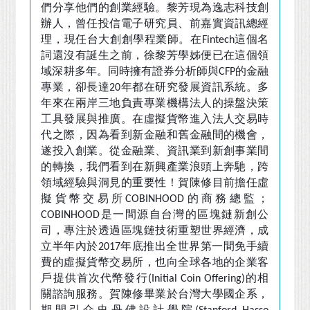
們分享他們的創業經驗。黎芳現為逸志科技創
辦人，曾任投信電子研究員、前嘉實資訊總經
理，現任台大創創學程業師。在
這個名
Fintech
詞還沒有誕生之前，徐黎芳學姊便已在這個領
域深耕多年。同時擁有證券分析師與
的金融
CFP
專業，卻長達
年都在研究發展資訊系統。多
20
年來在兩岸三地負責專業機構法人的操盤決策
工具發展與推廣。在虛擬貨幣進入法人交易時
代之際，因為看到新金融和舊金融間的機會，
遂投入創業。從金融業、資訊業到新創事業間
的轉換，我們看到在新興產業浪頭上奔馳，跨
領域經驗與洞見的重要性！賀陳修目前擔任虛
擬貨幣交易所
的商務總監；
COBINHOOD
是一間源自台灣的區塊鏈新創公
COBINHOOD
司，專注於透過區塊鏈技術重塑世界經濟，成
立半年內於
年底推出全世界第一間免手續
2017
費的虛擬貨幣交易所，也向全球各地的企業客
戶提供首次代幣發行
的相
(Initial Coin Offering)
關諮詢服務。賀陳修畢業於台灣大學國企系，
期間引介史丹佛設計學院