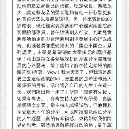
助他們建立起自己的價值、穩定成長、擴散放
大，讓這些花朵的聲音能夠有朝一日影響更多
的普羅大眾以及產業環境。另一位來賓是
IB103
徐耀璇，現任國家表演藝術中心國家兩廳院顧
客體驗部專員，曾任讀演劇人行政、九歌兒童
劇團活動企劃與台灣應用劇場發展中心行政統
籌。職涯發展部重磅推出的
「
國企不國企
」
系
列講座，主要是希望帶給大家多元的職涯想
像！藉由邀請在各領域深耕的系友分享職涯發
展的心路歷程，除了能夠了解在特定領域的酸
甜苦辣
有著：
！我太天真了，但我還是想
(
Wow
要進去這個產業的
，更重要的是希望帶給大
fu)
家築夢的勇氣，活出適合自己的人生！在這一
天，我們跨出第一步了！所謂
「
聞道有先後，
術業有專攻
」
，身為主持人的罕衷學長，自認
是個藝文文盲，當主持人誠惶誠恐，但他極其
享受這天下午的分享，可以閱讀瀏覽兩位分享
的人生經歷，真的有幸福感。東祐帶給我們跨
界的思考、毅然地勇敢選擇自己的路，雖千萬