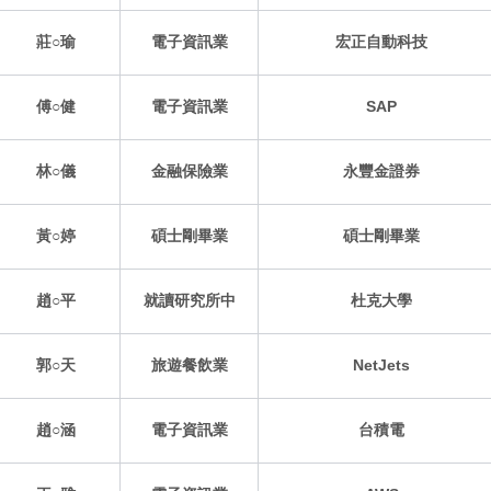
莊○瑜
電子資訊業
宏正自動科技
傅○健
電子資訊業
SAP
林○儀
金融保險業
永豐金證券
黃○婷
碩士剛畢業
碩士剛畢業
趙○平
就讀研究所中
杜克大學
郭○天
旅遊餐飲業
NetJets
趙○涵
電子資訊業
台積電