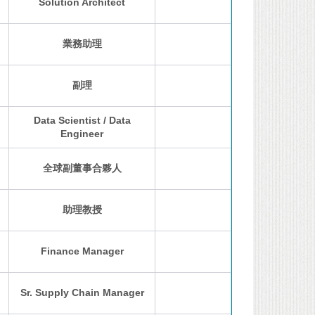
Solution Architect
業務助理
副理
Data Scientist / Data
Engineer
全球副董事合夥人
助理教授
Finance Manager
Sr. Supply Chain Manager