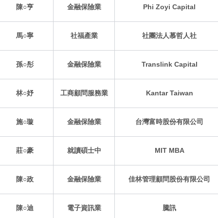
陳○亨
金融保險業
Phi Zoyi Capital
馬○寧
社福產業
社團法人慕哲人社
孫○彤
金融保險業
Translink Capital
林○妤
工商顧問服務業
Kantar Taiwan
施○璇
金融保險業
台灣富時股份有限公司
莊○豪
就讀碩士中
MIT MBA
陳○政
金融保險業
佳林管理顧問股份有限公司
陳○迪
電子資訊業
騰訊