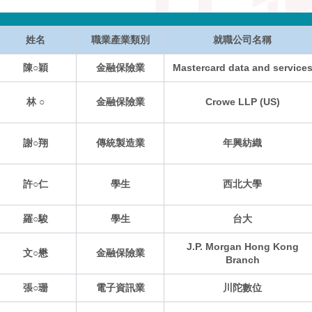
姓名
職業產業類別
就職公司名稱
陳○穎
金融保險業
Mastercard data and service
林 ○
金融保險業
Crowe LLP (US)
謝○翔
傳統製造業
年興紡織
許○仁
學生
西北大學
羅○駿
學生
台大
J.P. Morgan Hong Kong
文○懋
金融保險業
Branch
張○珊
電子資訊業
川陀數位