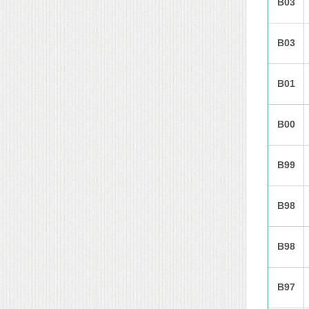
B03
B03
B01
B00
B99
B98
B98
B97