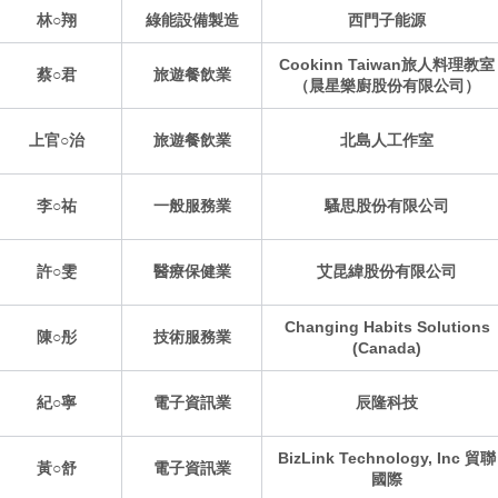
林○翔
綠能設備製造
西門子能源
Cookinn Taiwan旅人料理教室
蔡○君
旅遊餐飲業
（晨星樂廚股份有限公司）
上官○治
旅遊餐飲業
北島人工作室
李○祐
一般服務業
騷思股份有限公司
許○雯
醫療保健業
艾昆緯股份有限公司
Changing Habits Solutions
陳○彤
技術服務業
(Canada)
紀○寧
電子資訊業
辰隆科技
BizLink Technology, Inc 貿聯
黃○舒
電子資訊業
國際