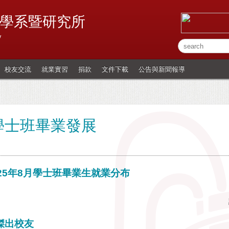
學系暨研究所
y
校友交流
就業實習
捐款
文件下載
公告與新聞報導
學士班畢業發展
025年8月學士班畢業生就業分布
註：31%畢業生繼續
傑出校友