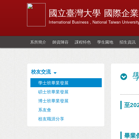
國立臺灣大學
國際企業
International Business , National Taiwan Universit
系所簡介
師資陣容
課程特色
學生園地
招生資訊
校友交流
學士班畢業發展
碩士班畢業發展
博士班畢業發展
至2
系友會
校友職涯分享
畢業