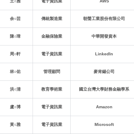
王○雅
電子資訊業
AWS
余○芸
傳統製造業
朝聲工業股份有限公司
陳○璋
金融保險業
中華開發資本
周○軒
電子資訊業
LinkedIn
林○佑
管理顧問
麥肯錫公司
洪○清
教育學術業
國立台灣大學財務金融學系
盧○博
電子資訊業
Amazon
黃○雅
電子資訊業
Microsoft