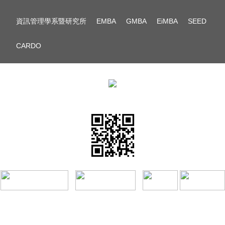
資訊管理學系暨研究所
EMBA
GMBA
EiMBA
SEED
CARDO
© National Taiwan University All Rights Reserved
台北市羅斯福路四段一號 臺灣大學管理學院壹號館八樓 臺大國企系
電話：886-2-33664991~2; 886-2-23638399 傳真：886-2-23627203