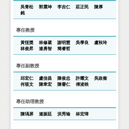
吳青松
郭震坤
李吉仁
莊正民
陳厚
銘
專任教授
黃恆獎
林修葳
謝明慧
吳學良
盧秋玲
林俊昇
連勇智
簡睿哲
專任副教授
邱宏仁
盧信昌
陳俊忠
許耀文
吳政衞
何筱文
陳聿宏
陳譽仁
傅浚映
專任助理教授
陳瑀屏
連振廷
洪秀瑜
林宏璋