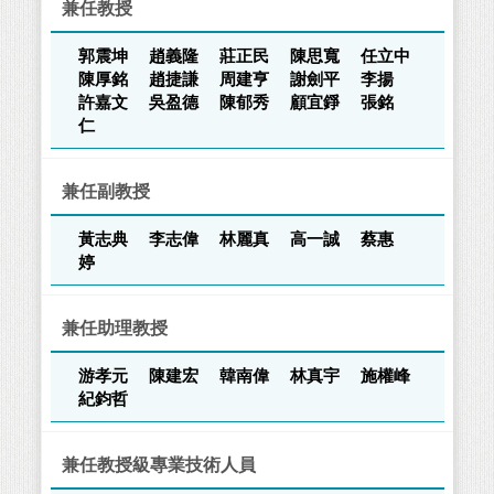
兼任教授
郭震坤
趙義隆
莊正民
陳思寬
任立中
陳厚銘
趙捷謙
周建亨
謝劍平
李揚
許嘉文
吳盈德
陳郁秀
顧宜錚
張銘
仁
兼任副教授
黃志典
李志偉
林麗真
高一誠
蔡惠
婷
兼任助理教授
游孝元
陳建宏
韓南偉
林真宇
施權峰
紀鈞哲
兼任教授級專業技術人員