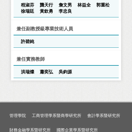
程淑芬
龔天行
詹文男
林益全
郭重松
徐瑞廷
黃欽勇
李忠良
兼任副教授級專業技術人員
許碧純
兼任實務教師
洪瑞燦
蕭奕弘
吳鈞源
管理學院
工商管理學系暨商學研究所
會計學系暨研究所
財務金融學系暨研究所
國際企業學系暨研究所