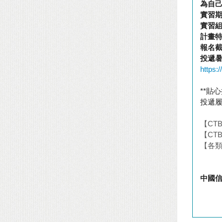
為自
實習
實習
計畫
報名
投遞
https
**
貼心
投遞
【
CTB
【
CTB
【各
中國