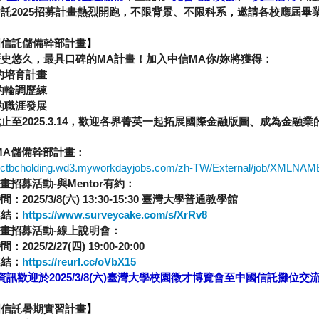
信託
2025
招募計畫熱烈開跑，不限背景、不限科系，邀請各校應屆畢
國信託儲備幹部計畫
】
歷史悠久，最具口碑的
MA
計畫！加入中信
MA
你
/
妳將獲得：
的培育計畫
的輪調歷練
的職涯發展
截止至
2025.3.14
，歡迎各界菁英一起拓展國際金融版圖、成為金融業
MA
儲備幹部計畫：
://ctbcholding.wd3.myworkdayjobs.com/zh-TW/External/job/XMLN
畫招募活動
-
與
Mentor
有約：
時間：
2025/3/8(
六
) 13:30-15:30
臺灣大學普通教學館
連結：
https://www.surveycake.com/s/XrRv8
畫招募活動
-
線上說明會：
時間：
2025/2/27(
四
) 19:00-20:00
連結：
https://reurl.cc/oVbX15
資訊歡迎於
2025/3/8(
六
)
臺灣大學校園徵才博覽會至中國信託攤位交
國信託暑期實習計畫
】