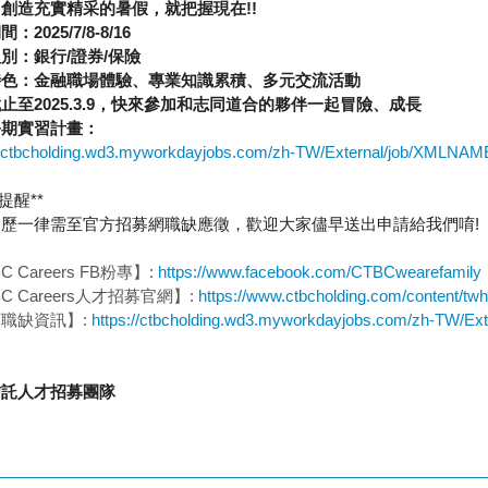
己創造充實精采的暑假，就把握現在
!!
期間：
2025/7/8-8/16
組別：銀行
/
證券
/
保險
特色：金融職場體驗、專業知識累積、多元交流活動
截止至
2025.3.9
，快來參加和志同道合的夥伴一起冒險、成長
暑期實習計畫：
://ctbcholding.wd3.myworkdayjobs.com/zh-TW/External/job/XMLNA
提醒
**
履歷一律需至官方招募網職缺應徵，歡迎大家儘早送出申請給我們唷
!
C Careers FB
粉專】
:
https://www.facebook.com/CTBCwearefamily
C Careers
人才招募官網】
:
https://www.ctbcholding.com/content/tw
類職缺資訊】
:
https://ctbcholding.wd3.myworkdayjobs.com/zh-TW/Ext
信託人才招募團隊