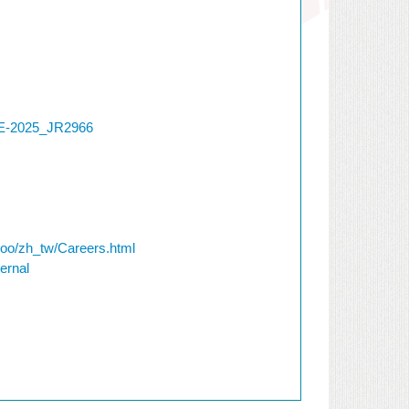
ME-2025_JR2966
hoo/zh_tw/Careers.html
ernal