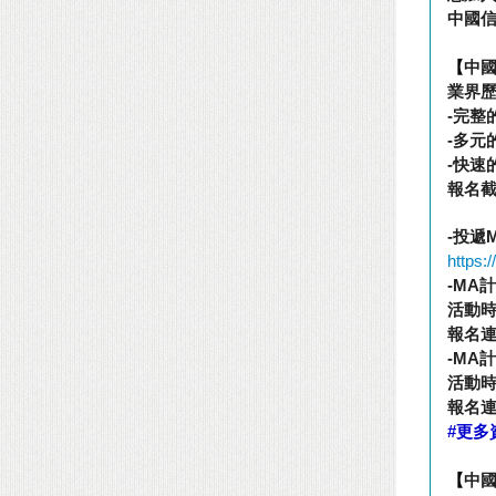
中國
【
中
業界
-
完整
-
多元
-
快速
報名
-投遞
https
-MA
計
活動
報名
-MA
計
活動
報名
#
更多
【
中