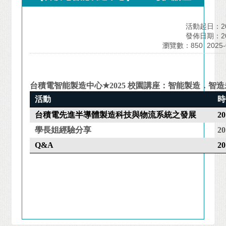
活動起日：202
發佈日期：202
瀏覽數：850
2025
台積電智能製造中心
★
2025
校園講座：智能製造．智造
活動
時
台積電先進半導體製造科技與物流系統之發展
20
學長姐經驗分享
20
Q&A
20