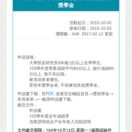
獎學金
活動起日：2015-10-02
發佈日期：2015-10-02
瀏覽數：648
2017-02-12 更新
申請資格 :
大學部及研究所2年級(含)以上在學學生。
103學年度學業成績平均80分以上, 操行成績80
分以上, 無不良紀錄。
家境清寒者優先。
受領本獎學金者, 不得兼領其他獎學金。
申請書下載 : 見
PDF
, 或者至生輔組首頁→獎助學金→
常用表單→一般用申請書下載。
繳交文件 :
申請書
103學年度全年成績單
清寒證明或全戶全年收入完稅證明
文件繳交期限
: 104
年
10
月
12
日
星期一
(
逾期或缺件