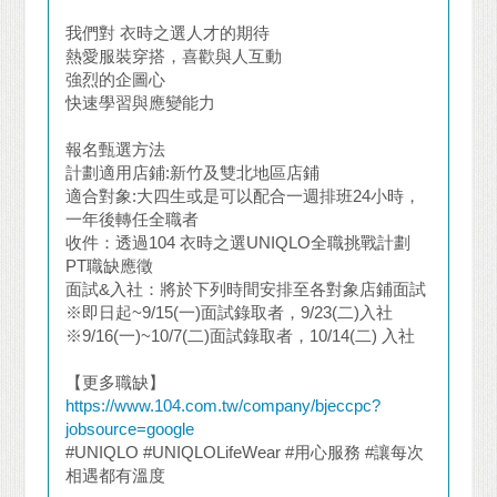
我們對 衣時之選人才的期待
熱愛服裝穿搭，喜歡與人互動
強烈的企圖心
快速學習與應變能力
報名甄選方法
計劃適用店鋪:新竹及雙北地區店鋪
適合對象:大四生或是可以配合一週排班24小時，
一年後轉任全職者
收件：透過104 衣時之選UNIQLO全職挑戰計劃
PT職缺應徵
面試&入社：將於下列時間安排至各對象店鋪面試
※即日起~9/15(一)面試錄取者，9/23(二)入社
※9/16(一)~10/7(二)面試錄取者，10/14(二) 入社
【更多職缺】
https://www.104.com.tw/company/bjeccpc?
jobsource=google
#UNIQLO #UNIQLOLifeWear #用心服務 #讓每次
相遇都有溫度