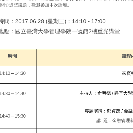
您關心這些議題，歡迎參加本次論壇。
時間：
2017.06.28 (
星期三
)
；
14:10 - 17:00
地點：國立臺灣大學管理學院一號館
2
樓重光講堂
時間
議程
14:10 – 14:30
來賓
/
14:30 – 14:40
主持人：俞明德
靜宜大學
/
專題演講：鄭貞茂
金融
14:40 – 15:30
講
題：金融管理