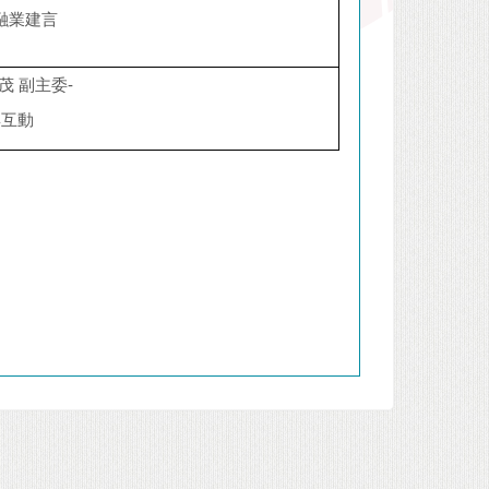
融業建言
-
茂
副主委
與互動