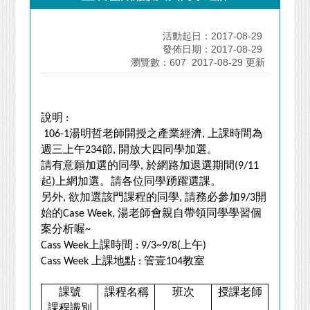
活動起日：2017-08-29
發佈日期：2017-08-29
瀏覽數：607
2017-08-29 更新
說明
:
湯明哲老師開授之產業經濟
上課時間為
106-1
,
週三上午
節
開放大四同學加選。
234
,
請有意願加選的同學
於網路加退選期間
,
(9/11
起
上網加選。請各位同學踴躍選課。
)
另外
欲加選該門課程的同學
請務必參加
開
,
,
9/3
始的
湯老師會親自帶領同學學習個
Case Week,
案分析喔
~
上課時間
上午
Cass Week
: 9/3~9/8(
)
上課地點
管壹
教室
Cass Week
:
104
課號
課程名稱
班次
授課老師
課程識別