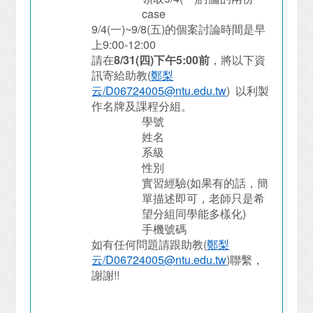
case
9/4(
一
)~9/8(
五
)
的個案討論時間是早
上
9:00-12:00
請在
8/31(
四
)
下午
5:00
前
，將以下資
訊寄給助教
(
鄭梨
云
/D06724005@ntu.edu.tw
)
以利製
作名牌及課程分組。
學號
姓名
系級
性別
實習經驗
(
如果有的話，簡
單描述即可，老師只是希
望分組同學能多樣化
)
手機號碼
如有任何問題請跟助教
(
鄭梨
云
/D06724005@ntu.edu.tw
)
聯繫，
謝謝
!!