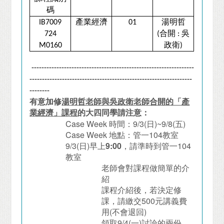
碼
產業經濟
湯明哲
IB7009
01
合開
吳
724
(
:
政衛
M0160
)
-----------------------------------------------------------------
-----------------------------------------------------------------
--------
有意加修
湯明哲老師與吳政衛老師合開的「產
業經濟」課程
的大四同學請注意：
Case Week
時間：
9/3(
日
)~9/8(
五
)
Case Week
地點：管一
104
教室
9/3(
日
)
早上
9:00
，請準時到管一
104
教室
老師會對課程做簡單的介
紹
課程介紹後，若決定修
課，請繳交
500
元講義費
用
(
不會退回
)
領取
9/4(
一
)
討論的兩份