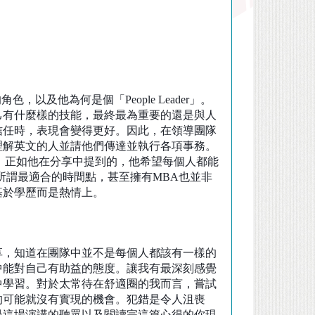
的角色，以及他為何是個「
People Leader
」。
己有什麼樣的技能，最終最為重要的還是與人
信任時，表現會變得更好。因此，在領導團隊
理解英文的人並請他們傳達並執行各項事務。
。正如他在分享中提到的，他希望每個人都能
所謂最適合的時間點，甚至擁有
MBA
也並非
基於學歷而是熱情上。
，知道在團隊中並不是每個人都該有一樣的
中能對自己有助益的態度。讓我有最深刻感覺
中學習。對於太常待在舒適圈的我而言，嘗試
的可能就沒有實現的機會。犯錯是令人沮喪
過這場演講的聽眾以及閱讀完這篇心得的你現