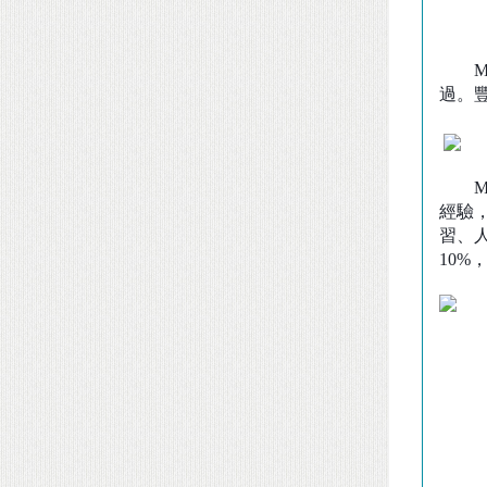
Mudi
過。
M
經驗
習、
10%