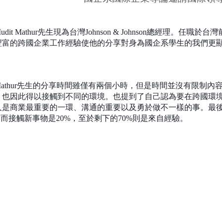
t Mathur
先生現為台灣
Johnson & Johnson
總經理。任職於台灣
豐富的跨國企業工作經驗使他的分享對身為國企系學生的我們更
athur
先生的分享時間雖僅有兩個小時，但是時間並沒有限制內
，也因此得以接觸到不同的環境。也提到了自己認為要在跨國環
人是商業最重要的一環、溝通的重要以及勇於做不一樣的事。最
，而接觸新事物是
20%
，至於剩下的
70%
則是來自經驗。