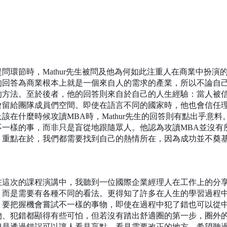
問環節時，
Mathur
先生被問及他為何如此注重人在商業中扮演
的回答為商業根本上就是一個來自人的需求的產業，所以不論自
的方法。至於後者，他的回答則來自於自己的人生經驗：當人被
會留給團隊成員們空間。即使在語言不同的國家時，他也會信任
及該在什麼時候攻讀
MBA
時，
Mathur
先生的回答則有點出乎意料
不一樣的事，而非只是盲從地跟隨眾人。他認為攻讀
MBA
並沒有
。重點在於，我們都需要找到自己的熱情所在，因為成功並不奠
次的課程演講中，我聽到一位國際企業經理人在工作上的分享
，而是需要有各種不同的看法。更得知了許多在人生的學習過程
，要把握機會嘗試不一樣的事物，即使在過程中犯了錯也可以從
物、犯錯都顯得有些可怕，但若沒有踏出舒適圈的第一步，圈外
但是透過錯誤可以讓人看見盲點，看見需要改正的地方。希望聽