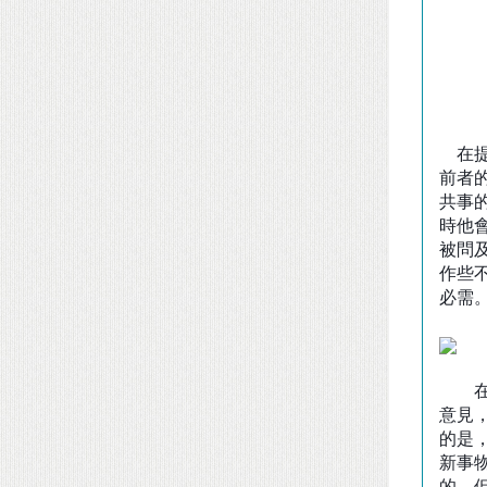
在提
前者
共事
時他
被問
作些
必需
在這
意見
的是
新事
的，