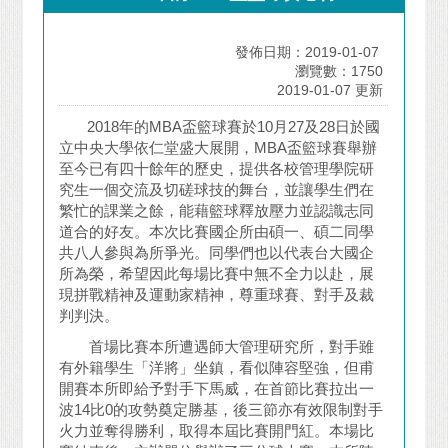
發佈日期：2019-01-07
瀏覽數：1750
2019-01-07 更新
2018年的MBA盃籃球賽於10月27及28日於國
立中央大學依仁堂盛大展開，MBA盃籃球賽舉辦
至今已有四十餘年的歷史，提供各校管理學院研
究生一個交流及切磋球技的舞台，並讓學生們在
繁忙的課業之餘，能藉籃球釋放壓力並認識志同
道合的好友。本次比賽國企所由碩一、碩二同學
共八人參與為所爭光。同學們也以代表台大國企
所為榮，希望因此每場比賽中無不全力以赴，展
現拼戰精神及運動家精神，尊重球賽、對手及裁
判判決。
首場比賽本所遭遇師大管理研究所，對手雖
有外籍學生「洋將」坐鎮，看似陣容堅強，但甫
開賽本所即給予對手下馬威，在首節比賽拉出一
波14比0的攻勢奠定勝基，後三節亦有效限制對手
火力並奪得勝利，取得本屆比賽開門紅。本場比