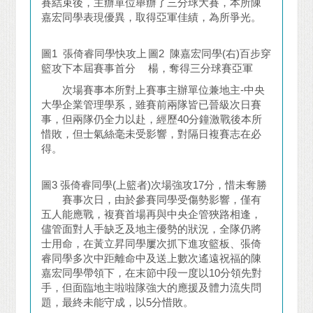
賽結束後，主辦單位舉辦了三分球大賽，本所陳
嘉宏同學表現優異，取得亞軍佳績，為所爭光。
圖1 張倚睿同學快攻上
圖2 陳嘉宏同學(右)百步穿
籃攻下本屆賽事首分
楊，奪得三分球賽亞軍
次場賽事本所對上賽事主辦單位兼地主-中央
大學企業管理學系，雖賽前兩隊皆已晉級次日賽
事，但兩隊仍全力以赴，經歷40分鐘激戰後本所
惜敗，但士氣絲毫未受影響，對隔日複賽志在必
得。
圖3 張倚睿同學(上籃者)次場強攻17分，惜未奪勝
賽事次日，由於參賽同學受傷勢影響，僅有
五人能應戰，複賽首場再與中央企管狹路相逢，
儘管面對人手缺乏及地主優勢的狀況，全隊仍將
士用命，在黃立昇同學屢次抓下進攻籃板、張倚
睿同學多次中距離命中及送上數次遙遠祝福的陳
嘉宏同學帶領下，在末節中段一度以10分領先對
手，但面臨地主啦啦隊強大的應援及體力流失問
題，最終未能守成，以5分惜敗。