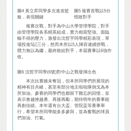
圖4 黃立昇同學多次進攻籃
圖5 複賽首戰以5分
板，表現關鍵
惜敗對手
複賽次戰，對手為中山大學管理學院，對手
由管理學院各系精英組成，實力相當堅強。面臨
輸不得的壓力，激發出沈哲宇同學精彩表現，單
場投進5記三分，然而本所以5人陣容連續拼戰，
體力無以為繼，最終敗給對手，本屆賽事以6強作
收。
圖6 沈哲宇同學(6號)對中山之戰發揮出色
本次比賽雖未奪冠，但本所同學們所展現的
精神有目共睹，甚至有部分地主啦啦隊倒戈為本
所加油。參賽的同學們也都留下難忘的回憶，並
表示會越挫越勇、再接再勵，期待明年的賽事能
再創佳績。本年還有台大盃、管院盃等賽事舉
行，希望本所同學能多多參與，並為奮戰的球員
們加油、打氣。