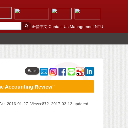
正體中文
Contact Us
Management
NTU
Back
counting Review"
d At：2016-01-27
Views:872
2017-02-12 updated