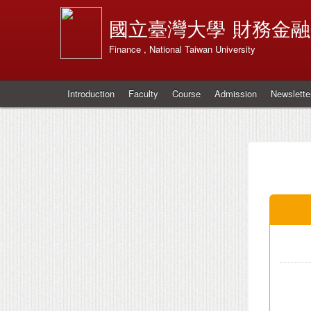
國立臺灣大學
財務金融
Finance , National Taiwan University
Introduction
Faculty
Course
Admission
Newslette