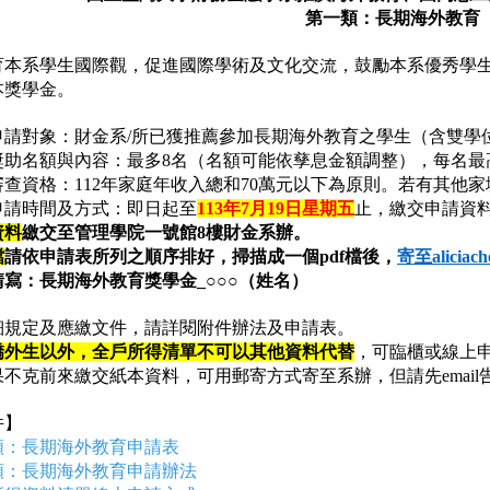
第一類：長期海外教育
育本系學生國際觀，促進國際學術及文化交流，鼓勵本系優秀學
本獎學金。
申請對象：財金系/所已獲推薦參加長期海外教育之學生（含雙
獎助名額與內容：最多8名（名額可能依孳息金額調整），每名最
審查資格：112年家庭年收入總和70萬元以下為原則。若有其他
申請時間及方式：即日起至
113
年7月19日星期五
止，繳交申請資
資料
繳交至管理學院一號館8樓財金系辦。
檔
請依申請表所列之順序排好，掃描成一個pdf檔後，
寄至aliciach
請寫：長期海外教育獎學金_○○○（姓名）
細規定及應繳文件，請詳閱附件辦法及申請表。
僑外生以外，全戶所得清單不可以其他資料代替
，可臨櫃或線上
果不克前來繳交紙本資料，可用郵寄方式寄至系辦，但請先email
件】
類：長期海外教育申請表
類：長期海外教育申請辦法