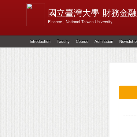
國立臺灣大學
財務金融
Finance , National Taiwan University
Introduction
Faculty
Course
Admission
Newslette