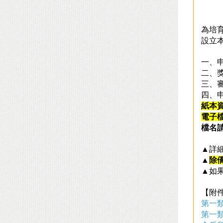
為培
設立
一、
二、
三、
四、
紙本
電子
檔名
▲詳
▲
除
▲如
【附
第一
第一