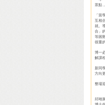
茶點
「當
互相
就。
合」
等困
很重
博一
解課
新同
方向
整場
邱翊
博士