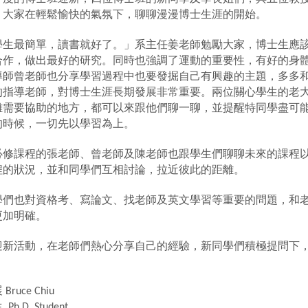
，大家在輕鬆愉快的氣氛下，聊聊漫漫博士生涯的開始。
學生最簡單，讀書就好了。」系主任姜老師勉勵大家，博士生應
合作，做出最好的研究。同時也強調了運動的重要性，有好的身
導師曾老師也分享學習過程中也要發掘自己有興趣的主題，多多
的指導老師，對博士生涯長期發展非常重要。兩位關心學生的老
難需要協助的地方，都可以來跟他們聊一聊，並提醒特同學盡可
的時候，一切先以學習為上。
必修課程的張老師、曾老師及陳老師也跟學生們聊聊未來的課程
程的狀況，並和同學們互相討論，拉近彼此的距離。
學們也對資格考、寫論文、找老師及英文學習等重要的問題，和
更加明確。
迎新活動，在老師們熱心分享自己的經驗，新同學們積極提問下
展
Bruce Chiu
生
Ph.D. Student