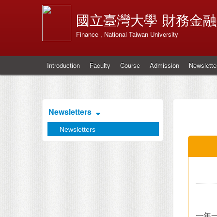
國立臺灣大學
財務金融
Finance , National Taiwan University
Introduction
Faculty
Course
Admission
Newslette
Newsletters
Newsletters
一年