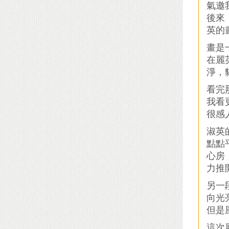
氣邀
後來
英的
畫是
在麗
淨，
看完
我看
很感
淑英
點點
心房
力推
另一
向光
但是
這次