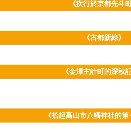
《疾行於京都先斗
《古都新綠》
《金澤主計町的深秋
《拾起高山市八幡神社的第