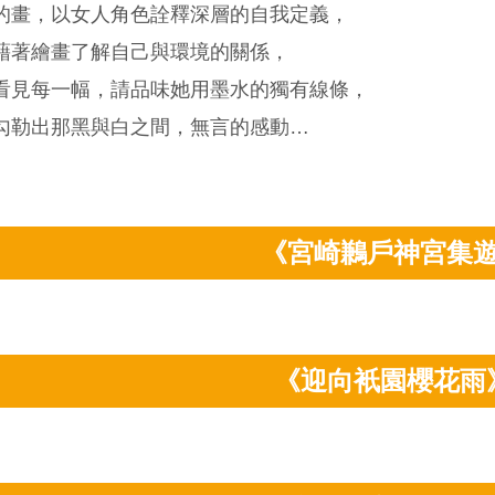
的畫，以女人角色詮釋深層的自我定義，
藉著繪畫了解自己與環境的關係，
看見每一幅，請品味她用墨水的獨有線條，
勾勒出那黑與白之間，無言的感動…
《宮崎鶼戶神宮集
《迎向衹園櫻花雨