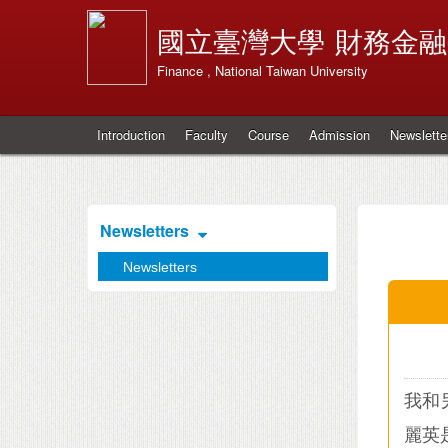
國立臺灣大學
財務金融
Finance , National Taiwan University
Introduction
Faculty
Course
Admission
Newslette
Newsletters
Newsletters
我和
麗英