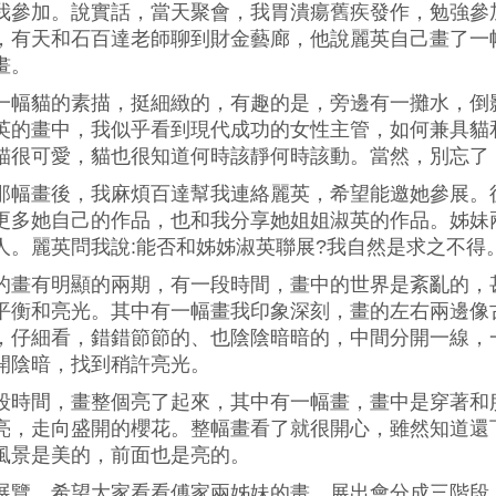
我參加。說實話，當天聚會，我胃潰瘍舊疾發作，勉強參
，有天和石百達老師聊到財金藝廊，他說麗英自己畫了一
畫。
一幅貓的素描，挺細緻的，有趣的是，旁邊有一攤水，倒
英的畫中，我似乎看到現代成功的女性主管，如何兼具貓
貓很可愛，貓也很知道何時該靜何時該動。當然，別忘了
那幅畫後，我麻煩百達幫我連絡麗英，希望能邀她參展。
更多她自己的作品，也和我分享她姐姐淑英的作品。姊妹
人。麗英問我說:能否和姊姊淑英聯展?我自然是求之不得
的畫有明顯的兩期，有一段時間，畫中的世界是紊亂的，
平衡和亮光。其中有一幅畫我印象深刻，畫的左右兩邊像
，仔細看，錯錯節節的、也陰陰暗暗的，中間分開一線，
開陰暗，找到稍許亮光。
段時間，畫整個亮了起來，其中有一幅畫，畫中是穿著和
亮，走向盛開的櫻花。整幅畫看了就很開心，雖然知道還
風景是美的，前面也是亮的。
展覽，希望大家看看傅家兩姊妹的畫，展出會分成三階段