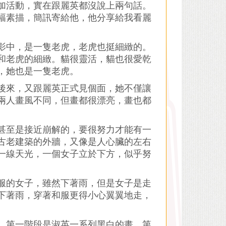
加活動，實在跟麗英都沒說上兩句話。
幅素描，簡訊寄給他，他分享給我看麗
影中，是一隻老虎，老虎也挺細緻的。
和老虎的細緻。貓很靈活，貓也很愛乾
，她也是一隻老虎。
後來，又跟麗英正式見個面，她不僅讓
兩人畫風不同，但畫都很漂亮，畫也都
。
甚至是接近崩解的，要很努力才能有一
古老建築的外牆，又像是人心臟的左右
一線天光，一個女子立於下方，似乎努
服的女子，雖然下著雨，但是女子是走
下著雨，穿著和服更得小心翼翼地走，
，第一階段是淑英一系列黑白的畫，第