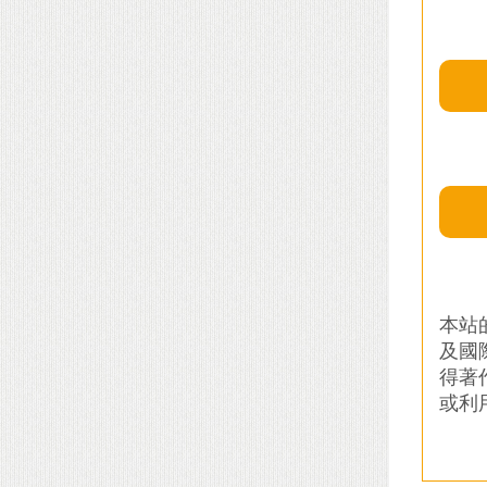
本站
及國
得著
或利