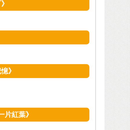
町》
記憶》
一片紅葉》