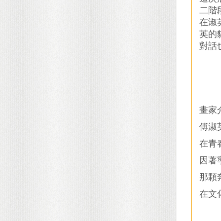
二階
在淑
英的
對話
畫家
傅淑
在青
因著
那顆
在文