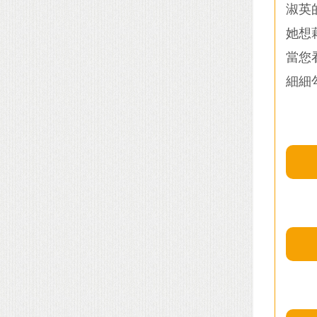
淑英
她想
當您
細細